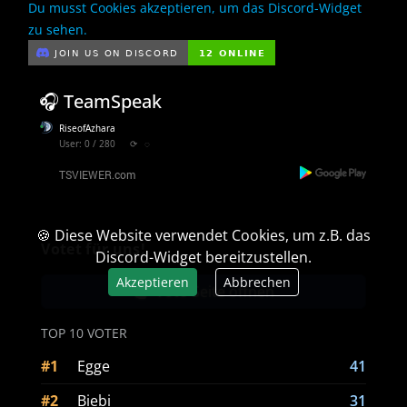
Du musst Cookies akzeptieren, um das Discord-Widget
zu sehen.
🎧 TeamSpeak
RiseofAzhara
User: 0 / 280
⟳
◌
🍪 Diese Website verwendet Cookies, um z.B. das
Votet für uns!
Discord-Widget bereitzustellen.
Akzeptieren
Abbrechen
Vote-Seite öffnen
TOP 10 VOTER
#1
Egge
41
#2
Biebi
31