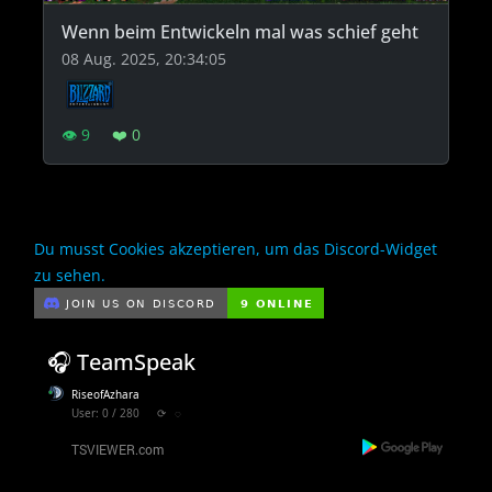
Wenn beim Entwickeln mal was schief geht
08 Aug. 2025, 20:34:05
👁 9
❤️ 0
Du musst Cookies akzeptieren, um das Discord-Widget
zu sehen.
🎧 TeamSpeak
RiseofAzhara
User: 0 / 280
⟳
◌