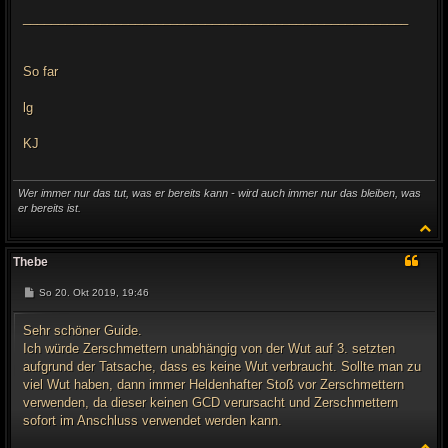
_______________________________________________________
So far
lg
KJ
Wer immer nur das tut, was er bereits kann - wird auch immer nur das bleiben, was
er bereits ist.
N
a
c
Thebe
h
o
B
So 20. Okt 2019, 19:46
b
e
e
i
n
t
Sehr schöner Guide.
r
Ich würde Zerschmettern unabhängig von der Wut auf 3. setzten
a
g
aufgrund der Tatsache, dass es keine Wut verbraucht. Sollte man zu
viel Wut haben, dann immer Heldenhafter Stoß vor Zerschmettern
verwenden, da dieser keinen GCD verursacht und Zerschmettern
sofort im Anschluss verwendet werden kann.
N