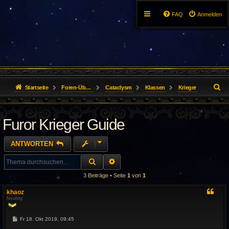
FAQ
Anmelden
S
Startseite
Foren-Übersicht
Cataclysm
Klassen
Krieger
u
Furor Krieger Guide
c
h
ANTWORTEN
e
SUCHE
ERWEITERTE SUCHE
3 Beiträge • Seite
1
von
1
khaoz
Neuling
B
Fr 18. Okt 2019, 09:45
e