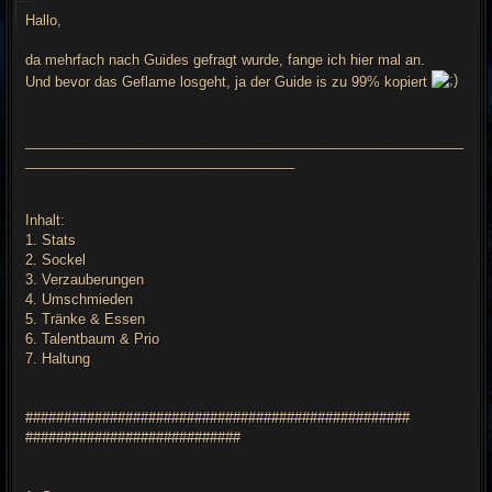
i
t
Hallo,
r
a
g
da mehrfach nach Guides gefragt wurde, fange ich hier mal an.
Und bevor das Geflame losgeht, ja der Guide is zu 99% kopiert
_________________________________________________________
___________________________________
Inhalt:
1. Stats
2. Sockel
3. Verzauberungen
4. Umschmieden
5. Tränke & Essen
6. Talentbaum & Prio
7. Haltung
##################################################
############################