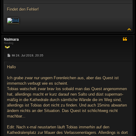
n
e
i
t
Findet den Fehler!
r
a
g
N
a
c
Naimara
h
Neuling
o
b
e
B
Mi 24. Jul 2019, 20:35
n
e
i
t
Hallo
r
a
g
Ich grabe zwar nur ungern Forenleichen aus, aber das Quest ist
immernoch verbugt wie es scheint.
Tobias watschelt zwar brav los sobald man das Quest angenommen
hat, allerdings macht er kurz darauf nen Salto und düst superman-
mäßig in die Kathedrale durch sämtliche Wände die im Weg sind,
allerdings ist Tobias dort nicht zu finden. Und auch 15mins abwarten
ändern nichts an der Situation. Das Quest ist schlichtweg nicht
machbar...
Edit: Nach x-mal neustarten läuft Tobias immerhin auf den
Kathedralenplatz zur Mauer des Verlassenenlagers. Allerdings is dort