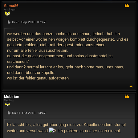
c
Sema86
h
Anfänger
o
b
e
B
Di 25. Sep 2018, 07:47
n
e
i
t
wir werden uns das ganze nochmals anschaun, jedoch, hab ich
r
selbst vor einer woche nen worgen komplett durchgequestet, und es
a
g
gab kein problem, nicht mit der quest, oder sonst einer.
nur um alle fehler auszuschließen.
du hast die quest angenommen, und tobias dunstmantel ist
erschienen?
und dann? normal latscht er los, geht nach vorne raus, ums haus,
und dann rüber zur kapelle.
wo ist der fehler genau aufgetreten
N
a
c
Mebirion
h
Neuling
o
b
e
B
Do 11. Okt 2018, 13:47
n
e
i
t
Er latscht los, alles gut aber ging nicht zur Kapelle sondern stumpf
r
weiter und verschwand
ich probiere es nacher noch einmal.
a
g