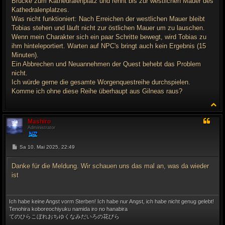
Brücke zum Kathedralenplatz und rennt bis zur westlichen Mauer des
Kathedralenplatzes.
Was nicht funktioniert: Nach Erreichen der westlichen Mauer bleibt
Tobias stehen und läuft nicht zur östlichen Mauer um zu lauschen.
Wenn mein Charakter sich ein paar Schritte bewegt, wird Tobias zu
ihm hinteleportiert. Warten auf NPC's bringt auch kein Ergebnis (15
Minuten).
Ein Abbrechen und Neuannehmen der Quest behebt das Problem
nicht.
Ich würde gerne die gesamte Worgenquestreihe durchspielen.
Komme ich ohne diese Reihe überhaupt aus Gilneas raus?
N
a
c
Mashiro
h
Administrator
o
b
e
B
Sa 10. Mai 2025, 22:49
e
n
i
t
Danke für die Meldung. Wir schauen uns das mal an, was da wieder
r
ist
a
g
Ich habe keine Angst vorm Sterben! Ich habe nur Angst, ich habe nicht genug gelebt!
Tenohira koboreochiyuku namida iro no hanabira
てのひらこぼれおちゆくなみだいろの花びら