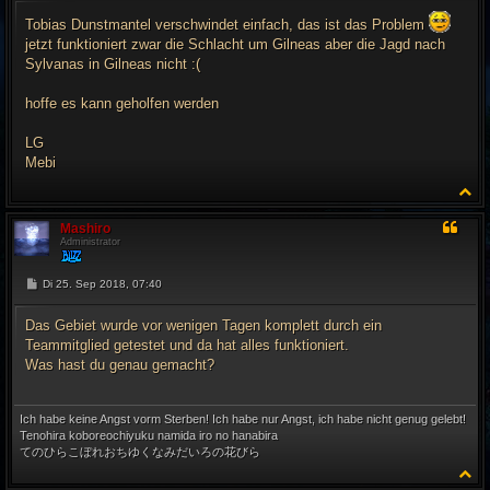
i
t
Tobias Dunstmantel verschwindet einfach, das ist das Problem
r
jetzt funktioniert zwar die Schlacht um Gilneas aber die Jagd nach
a
g
Sylvanas in Gilneas nicht :(
hoffe es kann geholfen werden
LG
Mebi
N
a
c
Mashiro
h
Administrator
o
b
e
B
Di 25. Sep 2018, 07:40
e
n
i
t
Das Gebiet wurde vor wenigen Tagen komplett durch ein
r
Teammitglied getestet und da hat alles funktioniert.
a
g
Was hast du genau gemacht?
Ich habe keine Angst vorm Sterben! Ich habe nur Angst, ich habe nicht genug gelebt!
Tenohira koboreochiyuku namida iro no hanabira
てのひらこぼれおちゆくなみだいろの花びら
N
a