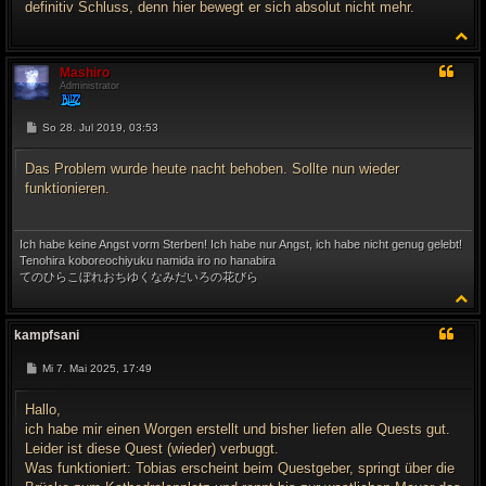
definitiv Schluss, denn hier bewegt er sich absolut nicht mehr.
N
a
c
Mashiro
h
Administrator
o
b
e
B
So 28. Jul 2019, 03:53
e
n
i
t
Das Problem wurde heute nacht behoben. Sollte nun wieder
r
funktionieren.
a
g
Ich habe keine Angst vorm Sterben! Ich habe nur Angst, ich habe nicht genug gelebt!
Tenohira koboreochiyuku namida iro no hanabira
てのひらこぼれおちゆくなみだいろの花びら
N
a
c
kampfsani
h
o
B
Mi 7. Mai 2025, 17:49
b
e
e
i
n
t
Hallo,
r
ich habe mir einen Worgen erstellt und bisher liefen alle Quests gut.
a
g
Leider ist diese Quest (wieder) verbuggt.
Was funktioniert: Tobias erscheint beim Questgeber, springt über die