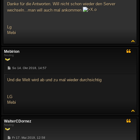
Danke für die Antworten. Will nicht schon wieder den Server
wechseln...man will auch mal ankommen
Lg
Mebi
N
a
c
Mebirion
h
Neuling
o
b
e
B
So 14. Okt 2018, 14:57
n
e
i
t
Und die Welt wird ab und zu mal wieder durchsichtig
r
a
g
LG
Mebi
N
a
c
WalterCDornez
h
Neuling
o
b
e
B
Fr 17. Mai 2019, 12:58