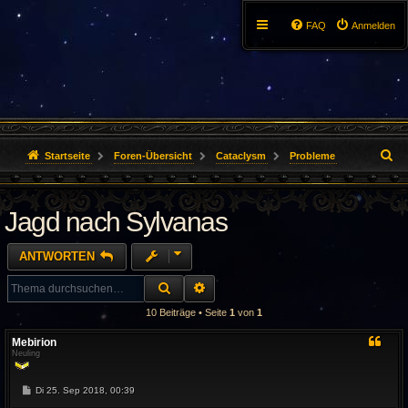
FAQ
Anmelden
S
Startseite
Foren-Übersicht
Cataclysm
Probleme
u
Jagd nach Sylvanas
c
h
ANTWORTEN
e
SUCHE
ERWEITERTE SUCHE
10 Beiträge • Seite
1
von
1
Mebirion
Neuling
B
Di 25. Sep 2018, 00:39
e