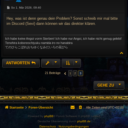
B
So 1. Mär 2026, 09:40
e
i
t
Hey, was ist denn genau dein Problem? Sonst schreib mir mal bitte
r
im Discord (Sevi) dann können wir das direkter klären.
a
g
Ich habe keine Angst vorm Sterben! Ich habe nur Angst, ich habe nicht genug gelebt!
Tenohira koboreochiyuku namida iro no hanabira
てのひらこぼれおちゆくなみだいろの花びら
N
a
c
ANTWORTEN
h
o
b
21 Beiträge
1
2
3
VORHERIGE
e
n
GEHE ZU
Startseite
Foren-Übersicht
Alle Zeiten sind
UTC+02:00
Powered by
phpBB
® Forum Software © phpBB Limited
Deutsche Übersetzung durch
phpBB.de
Datenschutz
|
Nutzungsbedingungen