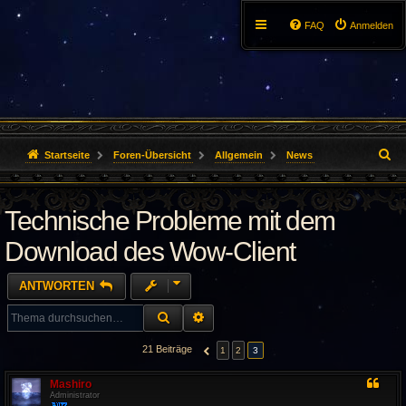
FAQ
Anmelden
S
Startseite
Foren-Übersicht
Allgemein
News
u
Technische Probleme mit dem
c
h
Download des Wow-Client
e
ANTWORTEN
SUCHE
ERWEITERTE SUCHE
21 Beiträge
1
2
3
VORHERIGE
Mashiro
Administrator