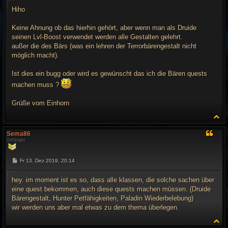
i
t
Hiho
r
a
g
Keine Ahnung ob das hierhin gehört, aber wenn man als Druide
seinen Lvl-Boost verwendet werden alle Gestalten gelehrt.
außer die des Bärs (was ein lehren der Terrorbärengestalt nicht
möglich macht).
Ist dies ein bugg oder wird es gewünscht das ich die Bären quests
machen muss ?
Grüße vom Einhorn
N
a
c
Sema86
h
Anfänger
o
b
e
B
Fr 13. Dez 2019, 20:14
n
e
i
t
hey. im moment ist es so, dass alle klassen, die solche sachen über
r
eine quest bekommen, auch diese quests machen müssen. (Druide
a
g
Bärengestalt, Hunter Petfähigkeiten, Paladin Wiederbelebung)
wir werden uns aber mal etwas zu dem thema überlegen.
N
a