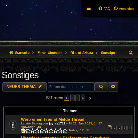
FAQ
Anmelden
S
Startseite
Foren-Übersicht
Rise of Azhara
Sonstiges
u
Sonstiges
c
h
SUCHE
ERWEITER
NEUES THEMA
e
83 Themen
1
2
3
4
NÄCHSTE
Themen
Werb einen Freund Melde Thread
Letzter Beitrag von
jayjay1711
«
Mi 21. Jun 2023, 14:17
Antworten:
34
1
2
3
4
Rating: 12.5%