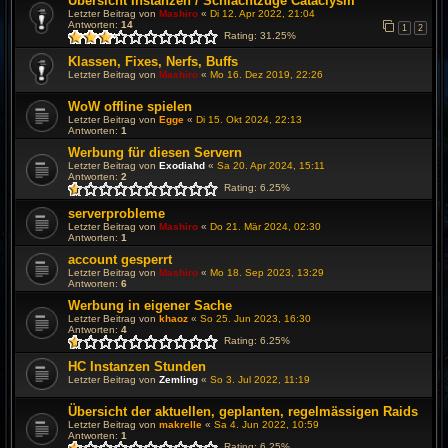
Übersicht Instanzen / Schlachtzüge Cataclysm
Letzter Beitrag von
Mashiro
«
Di 12. Apr 2022, 21:04
Antworten:
14
1
2
Rating: 31.25%
Klassen, Fixes, Nerfs, Buffs
Letzter Beitrag von
Mashiro
«
Mo 16. Dez 2019, 22:26
WoW offline spielen
Letzter Beitrag von
Egge
«
Di 15. Okt 2024, 22:13
Antworten:
1
Werbung für diesen Servern
Letzter Beitrag von
Exodiahd
«
Sa 20. Apr 2024, 15:11
Antworten:
2
Rating: 6.25%
serverprobleme
Letzter Beitrag von
Mashiro
«
Do 21. Mär 2024, 02:30
Antworten:
1
account gesperrt
Letzter Beitrag von
Mashiro
«
Mo 18. Sep 2023, 13:29
Antworten:
6
Werbung in eigener Sache
Letzter Beitrag von
khaoz
«
So 25. Jun 2023, 16:30
Antworten:
4
Rating: 6.25%
HC Instanzen Stunden
Letzter Beitrag von
Zemling
«
So 3. Jul 2022, 11:19
Übersicht der aktuellen, geplanten, regelmässigen Raids
Letzter Beitrag von
makrelle
«
Sa 4. Jun 2022, 10:59
Antworten:
1
Rating: 6.25%