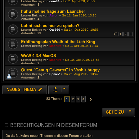
Letzter Beitrag von
com64
«
Do 2. Apr 2020, 23:29
Antworten:
9
huhu mal ne frage zum Launcher
Letzter Beitrag von
Asron
«
So 12. Jan 2020, 13:10
Antworten:
4
Lohnt sich es hier zu spielen?
Letzter Beitrag von
Otti666
«
Sa 14. Dez 2019, 10:56
Antworten:
29
1
2
3
Eröffnungsplan Wrath of the Lich King
Letzter Beitrag von
Mashiro
«
So 1. Dez 2019, 12:14
WoW 4.3.4 MacOS
Letzter Beitrag von
Mashiro
«
Do 10. Okt 2019, 16:58
Antworten:
2
Quest "Genug Gewartet" in Vashir buggy
Letzter Beitrag von
SpikeZ
«
Mo 26. Aug 2019, 13:42
Antworten:
2
NEUES THEMA
83 Themen
1
2
3
4
NÄCHSTE
GEHE ZU
BERECHTIGUNGEN IN DIESEM FORUM
Du darfst
keine
neuen Themen in diesem Forum erstellen.