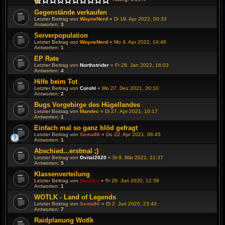
Gegenstände verkaufen
Letzter Beitrag von
WayneNerd
«
Di 19. Apr 2022, 00:33
Antworten:
3
Serverpopulation
Letzter Beitrag von
WayneNerd
«
Mo 4. Apr 2022, 14:40
Antworten:
1
EP Rate
Letzter Beitrag von
Northstrider
«
Fr 28. Jan 2022, 16:03
Antworten:
4
Hilfe beim Tot
Letzter Beitrag von
Corohl
«
Mo 27. Dez 2021, 20:10
Antworten:
2
Bugs Vorgebirge des Hügellandes
Letzter Beitrag von
Mandec
«
Di 27. Apr 2021, 10:17
Antworten:
1
Einfach mal so ganz blöd gefragt
Letzter Beitrag von
Sema86
«
Do 22. Apr 2021, 06:45
Antworten:
1
Abschied...erstmal ;)
Letzter Beitrag von
Ovital2020
«
Di 9. Mär 2021, 21:37
Antworten:
5
Klassenverteilung
Letzter Beitrag von
Mashiro
«
Fr 26. Jun 2020, 12:38
Antworten:
1
WOTLK - Land of Legends
Letzter Beitrag von
Sema86
«
Di 2. Jun 2020, 23:43
Antworten:
7
Raidplanung Wotlk