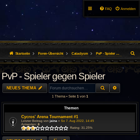
FAQ
Anmelden
S
Startseite
Foren-Übersicht
Cataclysm
PvP - Spieler gegen Spieler
u
PvP - Spieler gegen Spieler
c
h
SUCHE
ERWEITER
NEUES THEMA
e
1 Thema • Seite
1
von
1
Themen
Cycros' Arena Tournament #1
Letzter Beitrag von
jaina
«
So 7. Aug 2022, 14:45
Antworten:
6
Rating: 31.25%