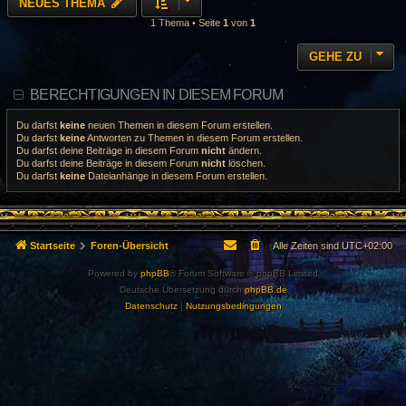
NEUES THEMA
1 Thema • Seite
1
von
1
GEHE ZU
BERECHTIGUNGEN IN DIESEM FORUM
Du darfst
keine
neuen Themen in diesem Forum erstellen.
Du darfst
keine
Antworten zu Themen in diesem Forum erstellen.
Du darfst deine Beiträge in diesem Forum
nicht
ändern.
Du darfst deine Beiträge in diesem Forum
nicht
löschen.
Du darfst
keine
Dateianhänge in diesem Forum erstellen.
Startseite
Foren-Übersicht
Alle Zeiten sind
UTC+02:00
Powered by
phpBB
® Forum Software © phpBB Limited
Deutsche Übersetzung durch
phpBB.de
Datenschutz
|
Nutzungsbedingungen