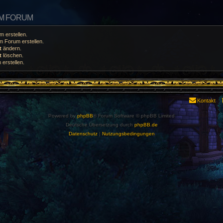
EM FORUM
 erstellen.
 Forum erstellen.
t
ändern.
t
löschen.
erstellen.
Kontakt
Powered by
phpBB
® Forum Software © phpBB Limited
Deutsche Übersetzung durch
phpBB.de
Datenschutz
|
Nutzungsbedingungen