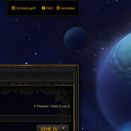
Schnellzugriff
FAQ
Anmelden
0 Themen • Seite
1
von
1
GEHE ZU