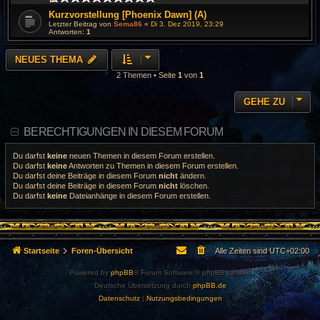
Kurzvorstellung [Phoenix Dawn] (A)
Letzter Beitrag von
Sema86
«
Di 3. Dez 2019, 23:29
Antworten:
1
NEUES THEMA
2 Themen • Seite
1
von
1
GEHE ZU
BERECHTIGUNGEN IN DIESEM FORUM
Du darfst
keine
neuen Themen in diesem Forum erstellen.
Du darfst
keine
Antworten zu Themen in diesem Forum erstellen.
Du darfst deine Beiträge in diesem Forum
nicht
ändern.
Du darfst deine Beiträge in diesem Forum
nicht
löschen.
Du darfst
keine
Dateianhänge in diesem Forum erstellen.
Startseite
Foren-Übersicht
Alle Zeiten sind
UTC+02:00
Powered by
phpBB
® Forum Software © phpBB Limited
Deutsche Übersetzung durch
phpBB.de
Datenschutz
|
Nutzungsbedingungen