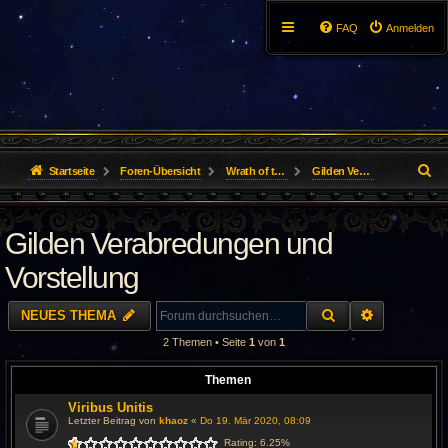
FAQ
Anmelden
S
Startseite
Foren-Übersicht
Wrath of the Lich King
Gilden Verabredungen und Vorstellung
u
Gilden Verabredungen und
c
h
Vorstellung
e
SUCHE
ERWEITER
NEUES THEMA
2 Themen • Seite
1
von
1
Themen
Viribus Unitis
Letzter Beitrag von
khaoz
«
Do 19. Mär 2020, 08:09
Rating: 6.25%