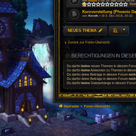
von
khaoz
»
Do 19. Mär 2020, 08:09
Rati
Kurzvorstellung [Phoenix Da
von
Keroth
»
Di 3. Dez 2019, 20:32
NEUES THEMA
Zurück zur Foren-Übersicht
BERECHTIGUNGEN IN DIES
Du darfst
keine
neuen Themen in diesem Forum
Du darfst
keine
Antworten zu Themen in diesem
Du darfst deine Beiträge in diesem Forum
nich
Du darfst deine Beiträge in diesem Forum
nich
Du darfst
keine
Dateianhänge in diesem Forum 
Startseite
Foren-Übersicht