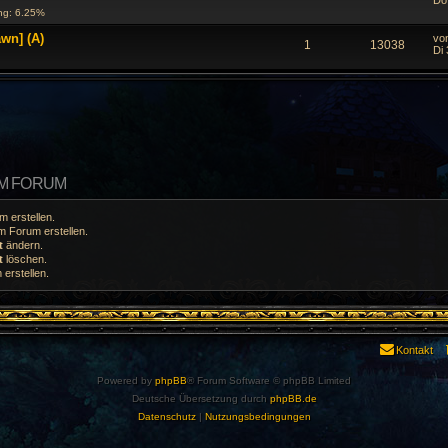
Do
ng: 6.25%
wn] (A)
vo
1
13038
Di 
EM FORUM
 erstellen.
 Forum erstellen.
t
ändern.
t
löschen.
erstellen.
Kontakt
Powered by
phpBB
® Forum Software © phpBB Limited
Deutsche Übersetzung durch
phpBB.de
Datenschutz
|
Nutzungsbedingungen