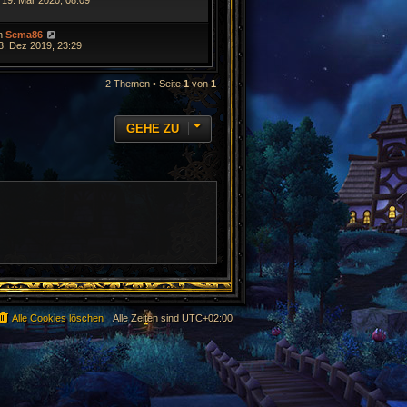
 19. Mär 2020, 08:09
n
Sema86
3. Dez 2019, 23:29
2 Themen • Seite
1
von
1
GEHE ZU
Alle Cookies löschen
Alle Zeiten sind
UTC+02:00