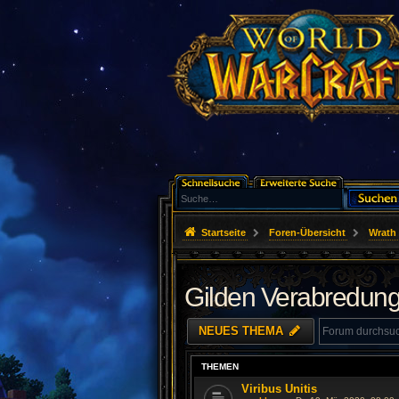
Startseite
Foren-Übersicht
Wrath 
Gilden Verabredung
NEUES THEMA
THEMEN
Viribus Unitis