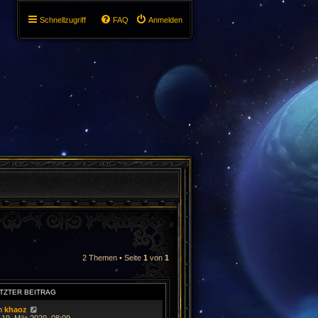
Schnellzugriff
FAQ
Anmelden
2 Themen • Seite
1
von
1
TZTER BEITRAG
n
khaoz