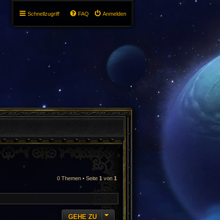
Schnellzugriff
FAQ
Anmelden
0 Themen • Seite
1
von
1
GEHE ZU