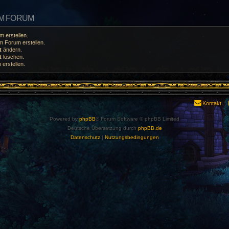
EM FORUM
 erstellen.
 Forum erstellen.
t
ändern.
t
löschen.
erstellen.
Kontakt
Powered by
phpBB
® Forum Software © phpBB Limited
Deutsche Übersetzung durch
phpBB.de
Datenschutz
|
Nutzungsbedingungen