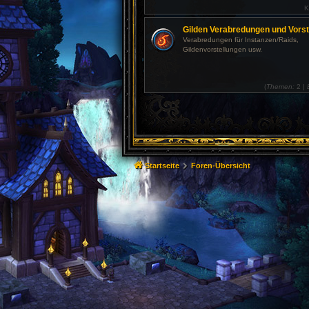
K
Gilden Verabredungen und Vorst
Verabredungen für Instanzen/Raids,
Gildenvorstellungen usw.
(
Themen:
2 |
Startseite
Foren-Übersicht