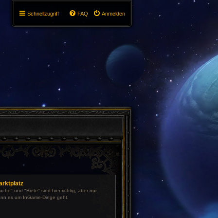
Schnellzugriff
FAQ
Anmelden
arktplatz
uche" und "Biete" sind hier richtig, aber nur,
nn es um InGame-Dinge geht.