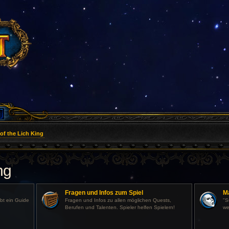
of the Lich King
ng
Fragen und Infos zum Spiel
M
abt ein Guide
Fragen und Infos zu allen möglichen Quests,
"S
Berufen und Talenten. Spieler helfen Spielern!
we