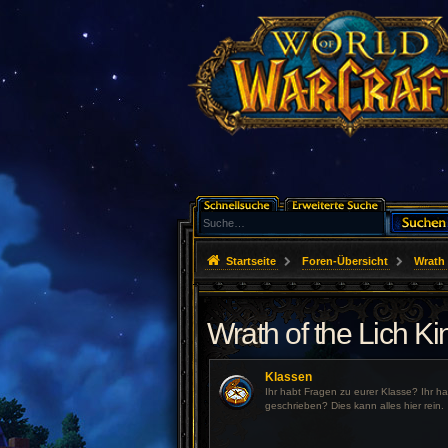
Startseite
Foren-Übersicht
Wrath 
Wrath of the Lich Ki
Klassen
Ihr habt Fragen zu eurer Klasse? Ihr h
geschrieben? Dies kann alles hier rein.