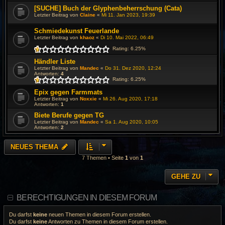
[SUCHE] Buch der Glyphenbeherrschung (Cata)
Letzter Beitrag von
Claine
«
Mi 11. Jan 2023, 19:39
Schmiedekunst Feuerlande
Letzter Beitrag von
khaoz
«
Di 10. Mai 2022, 06:49
Rating: 6.25%
Händler Liste
Letzter Beitrag von
Mandec
«
Do 31. Dez 2020, 12:24
Antworten:
4
Rating: 6.25%
Epix gegen Farmmats
Letzter Beitrag von
Noxxie
«
Mi 26. Aug 2020, 17:18
Antworten:
1
Biete Berufe gegen TG
Letzter Beitrag von
Mandec
«
Sa 1. Aug 2020, 10:05
Antworten:
2
NEUES THEMA
7 Themen • Seite
1
von
1
GEHE ZU
BERECHTIGUNGEN IN DIESEM FORUM
Du darfst
keine
neuen Themen in diesem Forum erstellen.
Du darfst
keine
Antworten zu Themen in diesem Forum erstellen.