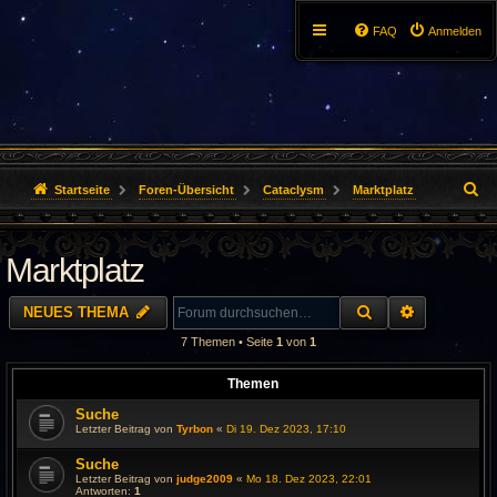
FAQ
Anmelden
S
Startseite
Foren-Übersicht
Cataclysm
Marktplatz
u
Marktplatz
c
h
SUCHE
ERWEITER
NEUES THEMA
e
7 Themen • Seite
1
von
1
Themen
Suche
Letzter Beitrag von
Tyrbon
«
Di 19. Dez 2023, 17:10
Suche
Letzter Beitrag von
judge2009
«
Mo 18. Dez 2023, 22:01
Antworten:
1