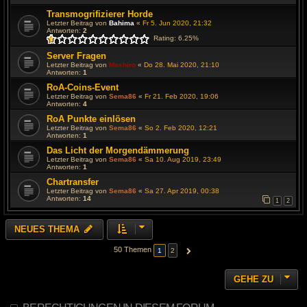
Transmogrifizierer Horde
Letzter Beitrag von
Bahima
«
Fr 5. Jun 2020, 21:32
Antworten:
2
Rating: 6.25%
Server Fragen
Letzter Beitrag von
Mashiro
«
Do 28. Mai 2020, 21:10
Antworten:
1
RoA-Coins-Event
Letzter Beitrag von
Sema86
«
Fr 21. Feb 2020, 19:06
Antworten:
4
RoA Punkte einlösen
Letzter Beitrag von
Sema86
«
So 2. Feb 2020, 12:21
Antworten:
1
Das Licht der Morgendämmerung
Letzter Beitrag von
Sema86
«
Sa 10. Aug 2019, 23:49
Antworten:
1
Chartransfer
Letzter Beitrag von
Sema86
«
Sa 27. Apr 2019, 00:38
Antworten:
14
1
2
NEUES THEMA
50 Themen
1
2
NÄCHSTE
GEHE ZU