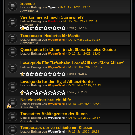
Spende
Letzter Beitrag von
Typus
«
Fr 7. Jan 2022, 17:16
Antworten:
2
Wie komme ich nach Stormwind?
Letzter Beitrag von
Mashiro
«
Mo 15. Nov 2021, 22:04
Antworten:
4
Rating: 12.5%
Tempocaps+Healcrits für Mantis
Letzter Beitrag von
WayneNerd
«
Do 4. Mär 2021, 02:15
Antworten:
3
Questguide für Uldum (nicht überarbeitetes Gebiet)
Letzter Beitrag von
WayneNerd
«
Di 12. Jan 2021, 13:49
Levelguide Für Tiefenheim Horde/Allianz (Sicht Allianz)
Letzter Beitrag von
WayneNerd
«
Mo 30. Nov 2020, 21:52
Rating: 6.25%
Levelguide für den Hyjal Allianz/Horde
Letzter Beitrag von
WayneNerd
«
Di 24. Nov 2020, 22:42
Rating: 6.25%
Neueinsteiger braucht hilfe
Letzter Beitrag von
WayneNerd
«
Mi 14. Okt 2020, 23:23
Antworten:
1
Todesritter Abklingzeiten der Runen
Letzter Beitrag von
WayneNerd
«
Do 6. Aug 2020, 10:57
Antworten:
5
Tempocaps der verschiedenen Klassen
Letzter Beitrag von
WayneNerd
«
Fr 17. Jul 2020, 16:18