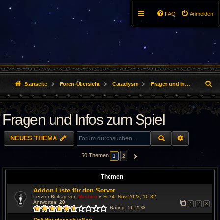
FAQ
Anmelden
S
Startseite
Foren-Übersicht
Cataclysm
Fragen und Infos zum Spiel
u
Fragen und Infos zum Spiel
c
h
SUCHE
ERWEITER
NEUES THEMA
e
50 Themen
1
2
NÄCHSTE
Themen
Addon Liste für den Server
Letzter Beitrag von
Mashiro
«
Fr 24. Nov 2023, 10:32
Antworten:
20
1
2
3
Rating: 56.25%