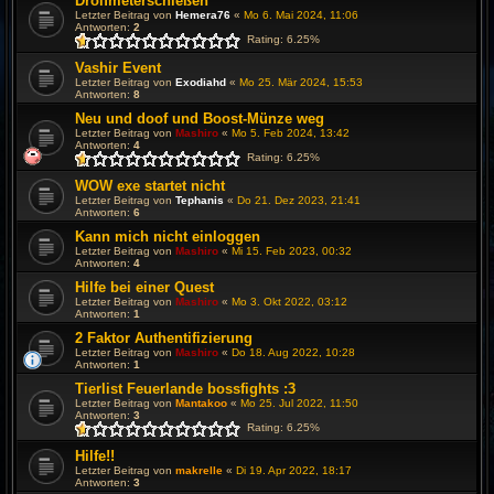
Drölfmeterschießen
Letzter Beitrag von
Hemera76
«
Mo 6. Mai 2024, 11:06
Antworten:
2
Rating: 6.25%
Vashir Event
Letzter Beitrag von
Exodiahd
«
Mo 25. Mär 2024, 15:53
Antworten:
8
Neu und doof und Boost-Münze weg
Letzter Beitrag von
Mashiro
«
Mo 5. Feb 2024, 13:42
Antworten:
4
Rating: 6.25%
WOW exe startet nicht
Letzter Beitrag von
Tephanis
«
Do 21. Dez 2023, 21:41
Antworten:
6
Kann mich nicht einloggen
Letzter Beitrag von
Mashiro
«
Mi 15. Feb 2023, 00:32
Antworten:
4
Hilfe bei einer Quest
Letzter Beitrag von
Mashiro
«
Mo 3. Okt 2022, 03:12
Antworten:
1
2 Faktor Authentifizierung
Letzter Beitrag von
Mashiro
«
Do 18. Aug 2022, 10:28
Antworten:
1
Tierlist Feuerlande bossfights :3
Letzter Beitrag von
Mantakoo
«
Mo 25. Jul 2022, 11:50
Antworten:
3
Rating: 6.25%
Hilfe!!
Letzter Beitrag von
makrelle
«
Di 19. Apr 2022, 18:17
Antworten:
3