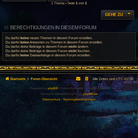
1 Thema • Seite
1
von
1
GEHE ZU
BERECHTIGUNGEN IN DIESEM FORUM
Du darfst
keine
neuen Themen in diesem Forum erstellen.
Du darfst
keine
Antworten zu Themen in diesem Forum erstellen.
Du darfst deine Beiträge in diesem Forum
nicht
ändern.
Du darfst deine Beiträge in diesem Forum
nicht
löschen.
Du darfst
keine
Dateianhänge in diesem Forum erstellen.
Startseite
Foren-Übersicht
Alle Zeiten sind
UTC+02:00
Powered by
phpBB
® Forum Software © phpBB Limited
Deutsche Übersetzung durch
phpBB.de
Datenschutz
|
Nutzungsbedingungen