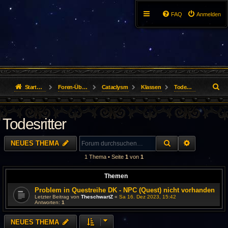
FAQ
Anmelden
S
Startseite
Foren-Übersicht
Cataclysm
Klassen
Todesritter
u
Todesritter
c
h
SUCHE
ERWEITER
NEUES THEMA
e
1 Thema • Seite
1
von
1
Themen
Problem in Questreihe DK - NPC (Quest) nicht vorhanden
Letzter Beitrag von
TheschwartZ
«
Sa 16. Dez 2023, 15:42
Antworten:
1
NEUES THEMA