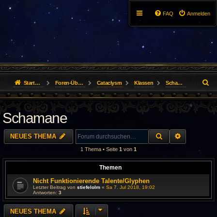
FAQ
Anmelden
S
Startseite
Foren-Übersicht
Cataclysm
Klassen
Schamane
u
Schamane
c
h
SUCHE
ERWEITER
NEUES THEMA
e
1 Thema • Seite
1
von
1
Themen
Nicht Funktionierende Talente/Glyphen
Letzter Beitrag von
stiefelolm
«
Sa 7. Jul 2018, 19:02
Antworten:
3
NEUES THEMA