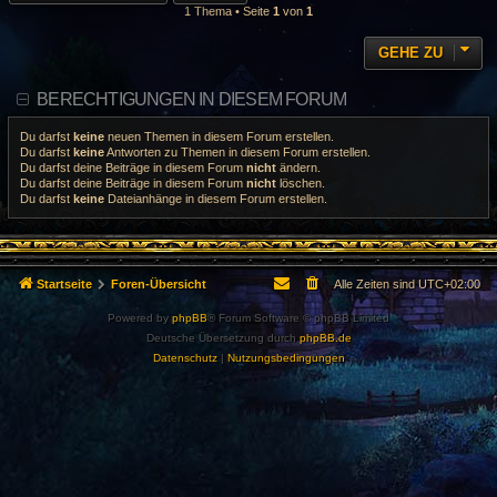
1 Thema • Seite
1
von
1
GEHE ZU
BERECHTIGUNGEN IN DIESEM FORUM
Du darfst
keine
neuen Themen in diesem Forum erstellen.
Du darfst
keine
Antworten zu Themen in diesem Forum erstellen.
Du darfst deine Beiträge in diesem Forum
nicht
ändern.
Du darfst deine Beiträge in diesem Forum
nicht
löschen.
Du darfst
keine
Dateianhänge in diesem Forum erstellen.
Startseite
Foren-Übersicht
Alle Zeiten sind
UTC+02:00
Powered by
phpBB
® Forum Software © phpBB Limited
Deutsche Übersetzung durch
phpBB.de
Datenschutz
|
Nutzungsbedingungen