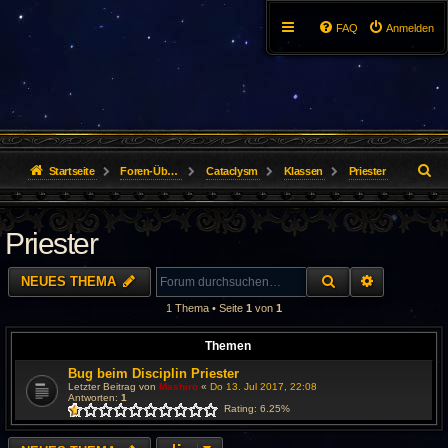
FAQ
Anmelden
S
Startseite
Foren-Übersicht
Cataclysm
Klassen
Priester
u
Priester
c
h
SUCHE
ERWEITER
NEUES THEMA
e
1 Thema • Seite
1
von
1
Themen
Bug beim Disciplin Priester
Letzter Beitrag von
Mashiro
«
Do 13. Jul 2017, 22:08
Antworten:
1
Rating: 6.25%