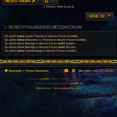
NEUES THEMA
1 Thema • Seite
1
von
1
GEHE ZU
BERECHTIGUNGEN IN DIESEM FORUM
Du darfst
keine
neuen Themen in diesem Forum erstellen.
Du darfst
keine
Antworten zu Themen in diesem Forum erstellen.
Du darfst deine Beiträge in diesem Forum
nicht
ändern.
Du darfst deine Beiträge in diesem Forum
nicht
löschen.
Du darfst
keine
Dateianhänge in diesem Forum erstellen.
Startseite
Foren-Übersicht
Alle Zeiten sind
UTC+02:00
Powered by
phpBB
® Forum Software © phpBB Limited
Deutsche Übersetzung durch
phpBB.de
Datenschutz
|
Nutzungsbedingungen