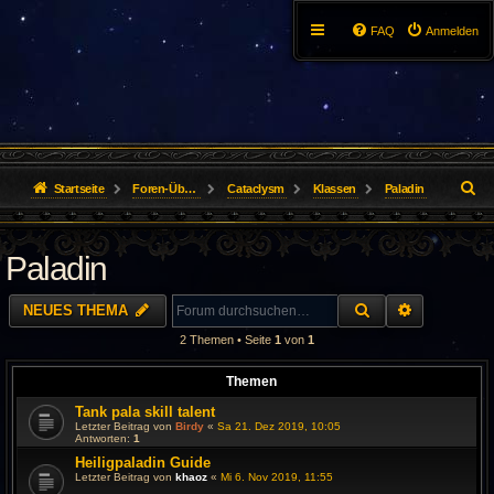
FAQ
Anmelden
S
Startseite
Foren-Übersicht
Cataclysm
Klassen
Paladin
u
Paladin
c
h
SUCHE
ERWEITER
NEUES THEMA
e
2 Themen • Seite
1
von
1
Themen
Tank pala skill talent
Letzter Beitrag von
Birdy
«
Sa 21. Dez 2019, 10:05
Antworten:
1
Heiligpaladin Guide
Letzter Beitrag von
khaoz
«
Mi 6. Nov 2019, 11:55