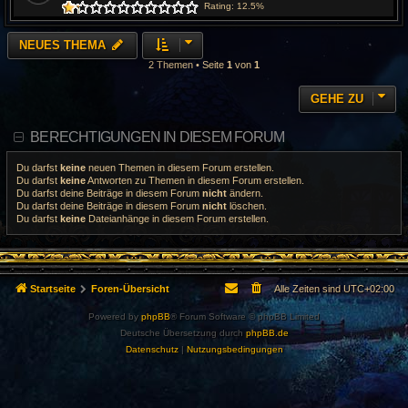
Rating: 12.5%
NEUES THEMA
2 Themen • Seite
1
von
1
GEHE ZU
BERECHTIGUNGEN IN DIESEM FORUM
Du darfst
keine
neuen Themen in diesem Forum erstellen.
Du darfst
keine
Antworten zu Themen in diesem Forum erstellen.
Du darfst deine Beiträge in diesem Forum
nicht
ändern.
Du darfst deine Beiträge in diesem Forum
nicht
löschen.
Du darfst
keine
Dateianhänge in diesem Forum erstellen.
Startseite
Foren-Übersicht
Alle Zeiten sind
UTC+02:00
Powered by
phpBB
® Forum Software © phpBB Limited
Deutsche Übersetzung durch
phpBB.de
Datenschutz
|
Nutzungsbedingungen