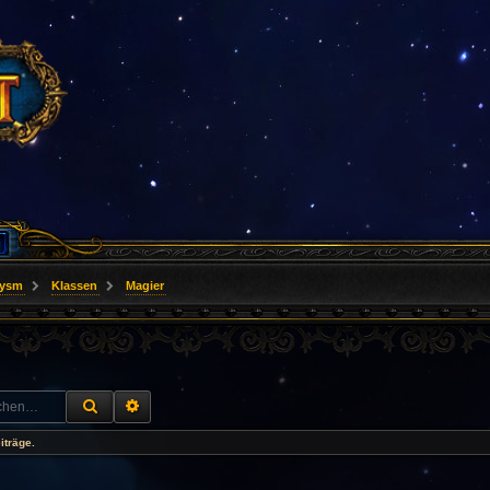
lysm
Klassen
Magier
SUCHE
ERWEITERTE SUCHE
iträge.