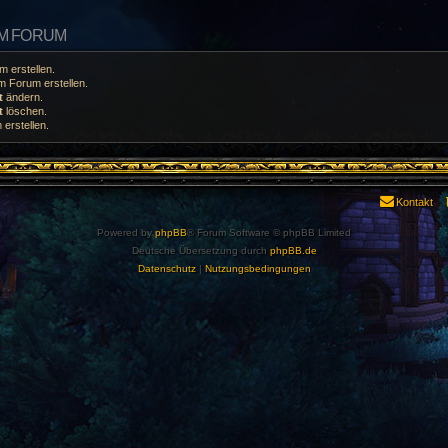
EM FORUM
 erstellen.
 Forum erstellen.
t
ändern.
t
löschen.
erstellen.
Kontakt
Powered by
phpBB
® Forum Software © phpBB Limited
Deutsche Übersetzung durch
phpBB.de
Datenschutz
|
Nutzungsbedingungen