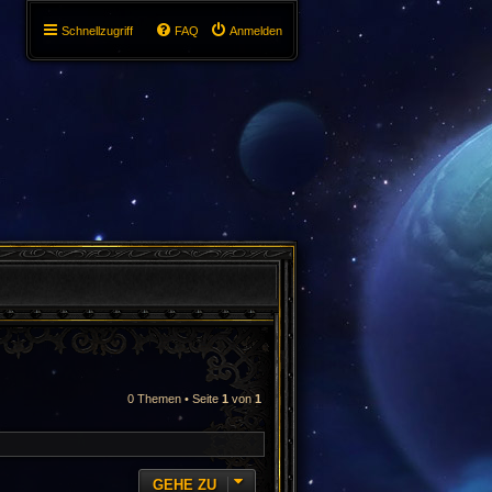
Schnellzugriff
FAQ
Anmelden
0 Themen • Seite
1
von
1
GEHE ZU