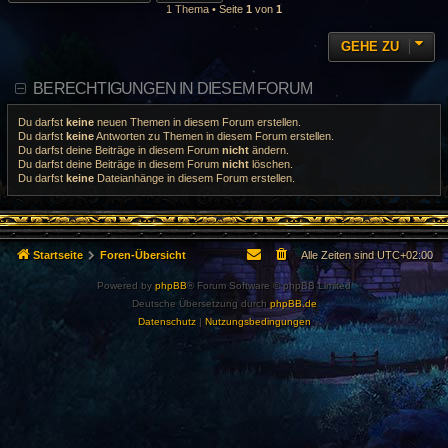
1 Thema • Seite
1
von
1
GEHE ZU
BERECHTIGUNGEN IN DIESEM FORUM
Du darfst
keine
neuen Themen in diesem Forum erstellen.
Du darfst
keine
Antworten zu Themen in diesem Forum erstellen.
Du darfst deine Beiträge in diesem Forum
nicht
ändern.
Du darfst deine Beiträge in diesem Forum
nicht
löschen.
Du darfst
keine
Dateianhänge in diesem Forum erstellen.
Startseite
Foren-Übersicht
Alle Zeiten sind
UTC+02:00
Powered by
phpBB
® Forum Software © phpBB Limited
Deutsche Übersetzung durch
phpBB.de
Datenschutz
|
Nutzungsbedingungen