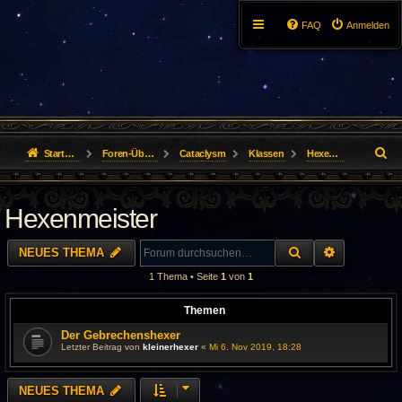
FAQ
Anmelden
S
Startseite
Foren-Übersicht
Cataclysm
Klassen
Hexenmeister
u
Hexenmeister
c
h
SUCHE
ERWEITER
NEUES THEMA
e
1 Thema • Seite
1
von
1
Themen
Der Gebrechenshexer
Letzter Beitrag von
kleinerhexer
«
Mi 6. Nov 2019, 18:28
NEUES THEMA