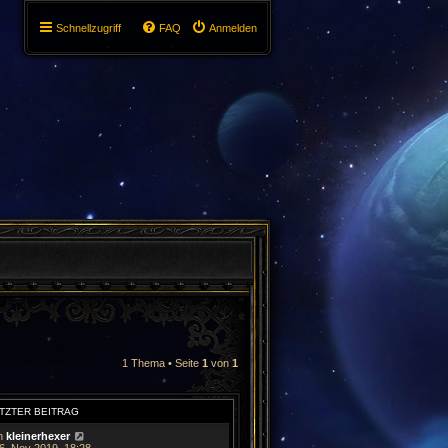
Schnellzugriff
FAQ
Anmelden
1 Thema • Seite
1
von
1
TZTER BEITRAG
n
kleinerhexer