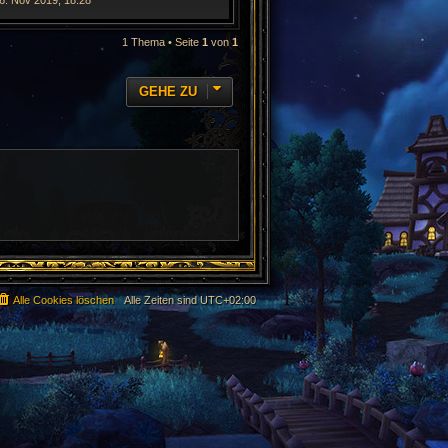
 6. Nov 2019, 18:28
1 Thema • Seite
1
von
1
GEHE ZU
Alle Cookies löschen
Alle Zeiten sind
UTC+02:00