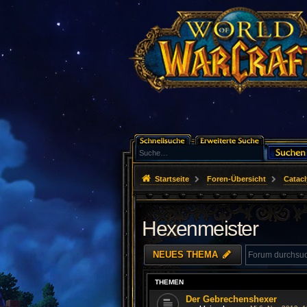
Startseite
Foren-Übersicht
Catac
Hexenmeister
NEUES THEMA
THEMEN
Der Gebrechenshexer