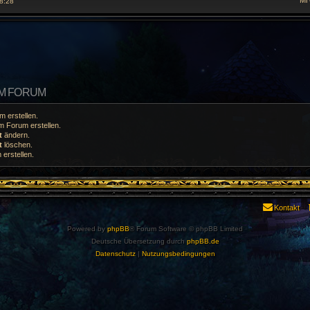
Mi
18:28
EM FORUM
 erstellen.
 Forum erstellen.
t
ändern.
t
löschen.
erstellen.
Kontakt
Powered by
phpBB
® Forum Software © phpBB Limited
Deutsche Übersetzung durch
phpBB.de
Datenschutz
|
Nutzungsbedingungen