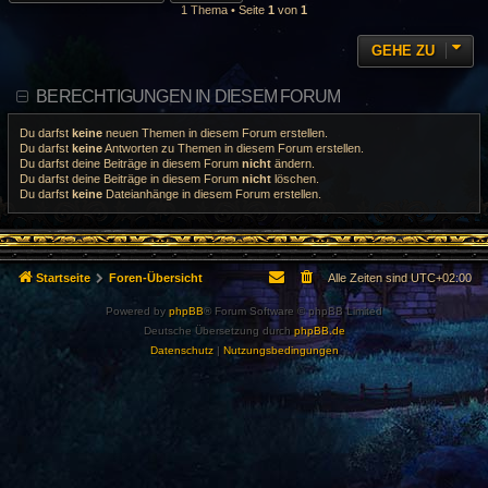
1 Thema • Seite
1
von
1
GEHE ZU
BERECHTIGUNGEN IN DIESEM FORUM
Du darfst
keine
neuen Themen in diesem Forum erstellen.
Du darfst
keine
Antworten zu Themen in diesem Forum erstellen.
Du darfst deine Beiträge in diesem Forum
nicht
ändern.
Du darfst deine Beiträge in diesem Forum
nicht
löschen.
Du darfst
keine
Dateianhänge in diesem Forum erstellen.
Startseite
Foren-Übersicht
Alle Zeiten sind
UTC+02:00
Powered by
phpBB
® Forum Software © phpBB Limited
Deutsche Übersetzung durch
phpBB.de
Datenschutz
|
Nutzungsbedingungen