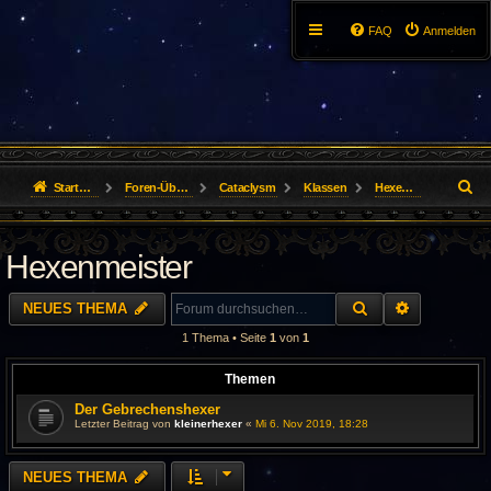
FAQ
Anmelden
S
Startseite
Foren-Übersicht
Cataclysm
Klassen
Hexenmeister
u
Hexenmeister
c
h
SUCHE
ERWEITER
NEUES THEMA
e
1 Thema • Seite
1
von
1
Themen
Der Gebrechenshexer
Letzter Beitrag von
kleinerhexer
«
Mi 6. Nov 2019, 18:28
NEUES THEMA