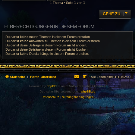
1 Thema • Seite
1
von
1
GEHE ZU
BERECHTIGUNGEN IN DIESEM FORUM
Du darfst
keine
neuen Themen in diesem Forum erstellen.
Du darfst
keine
Antworten zu Themen in diesem Forum erstellen.
Du darfst deine Beiträge in diesem Forum
nicht
ändern.
Du darfst deine Beiträge in diesem Forum
nicht
löschen.
Du darfst
keine
Dateianhänge in diesem Forum erstellen.
Startseite
Foren-Übersicht
Alle Zeiten sind
UTC+02:00
Powered by
phpBB
® Forum Software © phpBB Limited
Deutsche Übersetzung durch
phpBB.de
Datenschutz
|
Nutzungsbedingungen