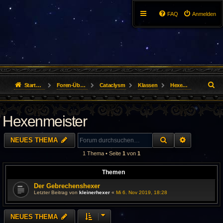
FAQ
Anmelden
S
Startseite
Foren-Übersicht
Cataclysm
Klassen
Hexenmeister
u
Hexenmeister
c
h
SUCHE
ERWEITER
NEUES THEMA
e
1 Thema • Seite
1
von
1
Themen
Der Gebrechenshexer
Letzter Beitrag von
kleinerhexer
«
Mi 6. Nov 2019, 18:28
NEUES THEMA