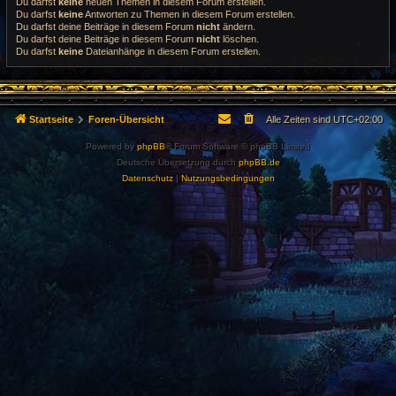
Du darfst
keine
neuen Themen in diesem Forum erstellen.
Du darfst
keine
Antworten zu Themen in diesem Forum erstellen.
Du darfst deine Beiträge in diesem Forum
nicht
ändern.
Du darfst deine Beiträge in diesem Forum
nicht
löschen.
Du darfst
keine
Dateianhänge in diesem Forum erstellen.
Startseite
Foren-Übersicht
Alle Zeiten sind
UTC+02:00
Powered by
phpBB
® Forum Software © phpBB Limited
Deutsche Übersetzung durch
phpBB.de
Datenschutz
|
Nutzungsbedingungen