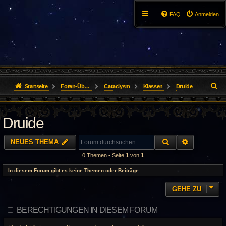
FAQ
Anmelden
S
Startseite
Foren-Übersicht
Cataclysm
Klassen
Druide
u
Druide
c
h
SUCHE
ERWEITER
NEUES THEMA
e
0 Themen • Seite
1
von
1
In diesem Forum gibt es keine Themen oder Beiträge.
GEHE ZU
BERECHTIGUNGEN IN DIESEM FORUM