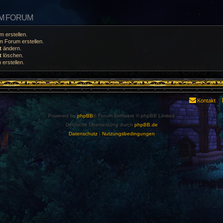
EM FORUM
 erstellen.
 Forum erstellen.
t
ändern.
t
löschen.
erstellen.
Kontakt
Powered by
phpBB
® Forum Software © phpBB Limited
Deutsche Übersetzung durch
phpBB.de
Datenschutz
|
Nutzungsbedingungen