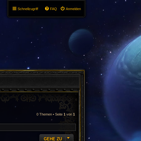
Schnellzugriff
FAQ
Anmelden
0 Themen • Seite
1
von
1
GEHE ZU