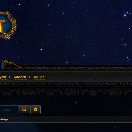
lysm
Klassen
Druide
SUCHE
ERWEITERTE SUCHE
iträge.