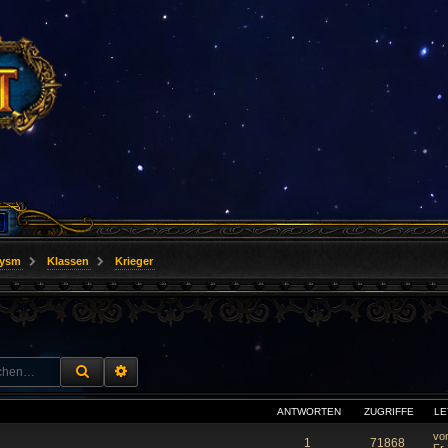
lysm
Klassen
Krieger
SUCHE
ERWEITERTE SUCHE
ANTWORTEN
ZUGRIFFE
LE
vo
1
71868