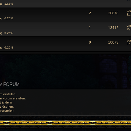
Fr 
ng: 12.5%
vo
2
20878
Sa
ng: 6.25%
vo
1
13412
Mi
ng: 6.25%
vo
0
10073
Fr 
ng: 6.25%
EM FORUM
 erstellen.
 Forum erstellen.
t
ändern.
t
löschen.
erstellen.