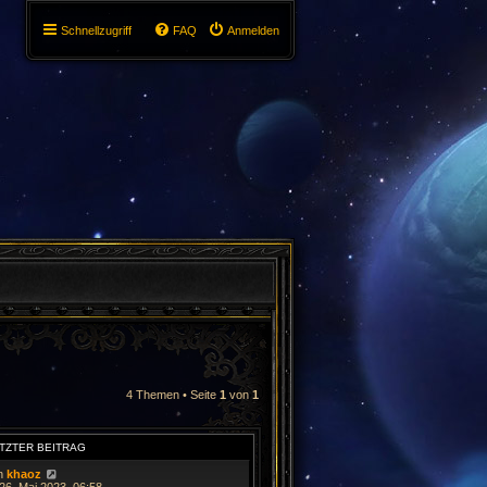
Schnellzugriff
FAQ
Anmelden
4 Themen • Seite
1
von
1
TZTER BEITRAG
n
khaoz