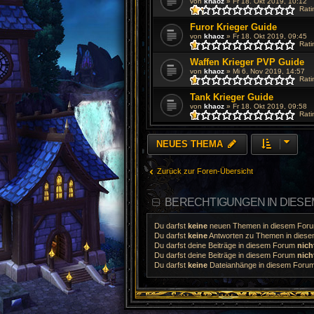
von
khaoz
»
Fr 18. Okt 2019, 10:12
Rati
Furor Krieger Guide
von
khaoz
»
Fr 18. Okt 2019, 09:45
Rati
Waffen Krieger PVP Guide
von
khaoz
»
Mi 6. Nov 2019, 14:57
Rati
Tank Krieger Guide
von
khaoz
»
Fr 18. Okt 2019, 09:58
Rati
NEUES THEMA
Zurück zur Foren-Übersicht
BERECHTIGUNGEN IN DIES
Du darfst
keine
neuen Themen in diesem Forum
Du darfst
keine
Antworten zu Themen in diesem
Du darfst deine Beiträge in diesem Forum
nich
Du darfst deine Beiträge in diesem Forum
nich
Du darfst
keine
Dateianhänge in diesem Forum 