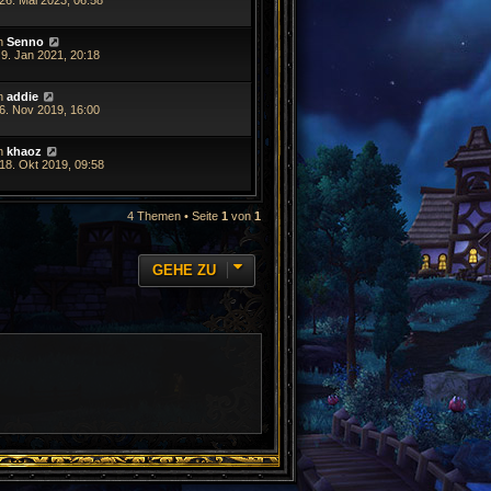
26. Mai 2023, 06:58
n
Senno
 9. Jan 2021, 20:18
n
addie
 6. Nov 2019, 16:00
n
khaoz
18. Okt 2019, 09:58
4 Themen • Seite
1
von
1
GEHE ZU