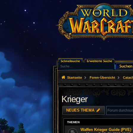
Startseite
Foren-Übersicht
Catac
Krieger
NEUES THEMA
THEMEN
Waffen Krieger Guide (PVE)