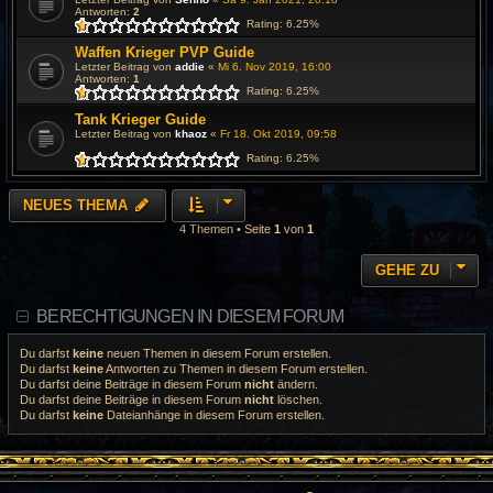
Antworten:
2
Rating: 6.25%
Waffen Krieger PVP Guide
Letzter Beitrag von
addie
«
Mi 6. Nov 2019, 16:00
Antworten:
1
Rating: 6.25%
Tank Krieger Guide
Letzter Beitrag von
khaoz
«
Fr 18. Okt 2019, 09:58
Rating: 6.25%
NEUES THEMA
4 Themen • Seite
1
von
1
GEHE ZU
BERECHTIGUNGEN IN DIESEM FORUM
Du darfst
keine
neuen Themen in diesem Forum erstellen.
Du darfst
keine
Antworten zu Themen in diesem Forum erstellen.
Du darfst deine Beiträge in diesem Forum
nicht
ändern.
Du darfst deine Beiträge in diesem Forum
nicht
löschen.
Du darfst
keine
Dateianhänge in diesem Forum erstellen.