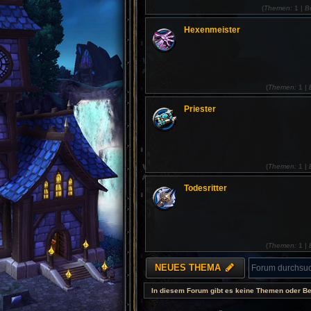
(
Themen:
1 |
B
Hexenmeister
(
Themen:
1 |
Priester
(
Themen:
1 |
Todesritter
(
Themen:
1 |
NEUES THEMA
In diesem Forum gibt es keine Themen oder Be