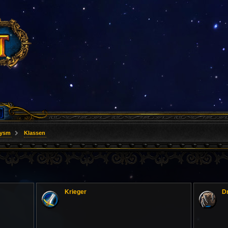
lysm
Klassen
Krieger
D