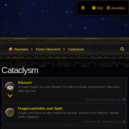
FAQ
Anmelden
S
Startseite
Foren-Übersicht
Cataclysm
u
Cataclysm
c
h
Klassen
e
Ihr habt Fragen zu eurer Klasse? Ihr habt ein Guide geschrieben? Dies kann
alles hier rein.
(
Themen:
12 |
Beiträge:
40)
N
e
Fragen und Infos zum Spiel
u
e
Fragen und Infos zu allen möglichen Quests, Berufen und Talenten. Spieler
s
helfen Spielern!
t
e
(
Themen:
50 |
Beiträge:
234)
r
N
B
e