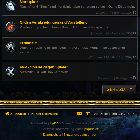
Marktplatz
e
u
i
e
"Suche" und "Biete" sind hier richtig, aber nur, wenn es um InGame-Dinge geht.
t
s
r
t
(
Themen:
7 |
Beiträge:
15)
a
e
N
g
r
e
Gilden Verabredungen und Vorstellung
B
u
e
e
Verabredungen für Instanzen/Raids, Gildenvorstellungen usw.
i
s
t
t
(
Themen:
29 |
Beiträge:
205)
r
e
N
a
r
e
Probleme
g
B
u
e
e
Jegliche Probleme mit dem Login, Patchen usw. können hier besprochen
i
s
werden!
t
t
r
e
(
Themen:
136 |
Beiträge:
759)
a
r
N
g
B
e
PvP - Spieler gegen Spieler
e
u
i
e
Alles zum PvP auf RoA Cataclysm
t
s
r
t
(
Themen:
1 |
Beiträge:
7)
a
e
N
g
r
e
B
u
GEHE ZU
e
e
i
s
t
t
r
e
a
r
g
B
e
Startseite
Foren-Übersicht
Alle Zeiten sind
UTC+02:00
i
t
r
Powered by
phpBB
® Forum Software © phpBB Limited
a
Deutsche Übersetzung durch
phpBB.de
g
Datenschutz
|
Nutzungsbedingungen