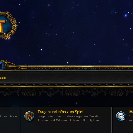
lysm
Fragen und Infos zum Spiel
M
abt ein Guide
Fragen und Infos zu allen möglichen Quests,
"S
Berufen und Talenten. Spieler helfen Spielern!
we