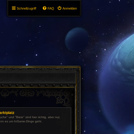
Schnellzugriff
FAQ
Anmelden
arktplatz
uche" und "Biete" sind hier richtig, aber nur,
nn es um InGame-Dinge geht.