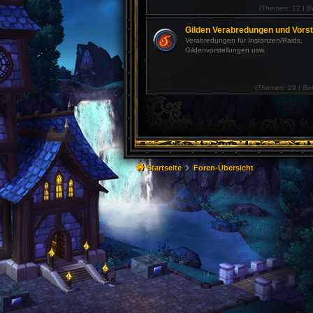
(
Themen:
12 |
B
Gilden Verabredungen und Vorst
Verabredungen für Instanzen/Raids,
Gildenvorstellungen usw.
(
Themen:
29 |
Bei
Startseite
Foren-Übersicht