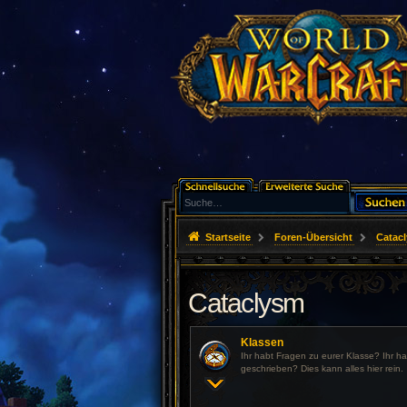
Startseite
Foren-Übersicht
Catac
Cataclysm
Klassen
Ihr habt Fragen zu eurer Klasse? Ihr h
geschrieben? Dies kann alles hier rein.