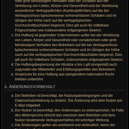
oder grob fahrlässigem Verhalten oder bei Schäden aus der
Verletzung von Leben, Körper und Gesundheit und der Verletzung
wesentlicher Vertragspflichten (Kardinalpflichten) auf die bei
Vertragsschluss typischerweise vorhersehbaren Schäden und im
übrigen der Höhe nach auf die vertragstypischen
Durchschnittsschäden begrenzt. Dies gilt auch für mittelbare
Folgeschäden wie insbesondere entgangenen Gewinn.
Die Haftung ist gegenüber Unternehmern außer bei der Verletzung
von Leben, Körper und Gesundheit oder vorsätzlichem oder grob
fahrlässigem Verhalten des Betreibers auf die bei Vertragsschluss
typischerweise vorhersehbaren Schäden und im Übrigen der Höhe
nach auf die vertragstypischen Durchschnittsschäden begrenzt. Dies
gilt auch für mittelbare Schäden, insbesondere entgangenen Gewinn.
Die Haftungsbegrenzung der Absätze a bis c gilt sinngemäß auch
zugunsten der Mitarbeiter und Erfüllungsgehilfen des Betreibers.
Ansprüche für eine Haftung aus zwingendem nationalem Recht
bleiben unberührt.
6. ÄNDERUNGSVORBEHALT
Der Betreiber ist berechtigt, die Nutzungsbedingungen und die
Datenschutzerklärung zu ändern. Die Änderung wird dem Nutzer per
E-Mail mitgeteilt.
Der Nutzer ist berechtigt, den Änderungen zu widersprechen. Im Falle
des Widerspruchs erlischt das zwischen dem Betreiber und dem
Nutzer bestehende Vertragsverhältnis mit sofortiger Wirkung.
Die Änderungen gelten als anerkannt und verbindlich, wenn der