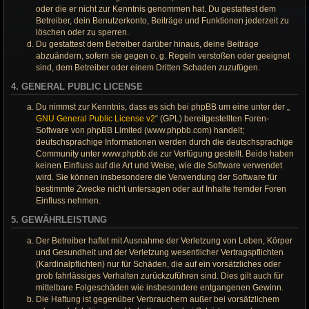
oder die er nicht zur Kenntnis genommen hat. Du gestattest dem
Betreiber, dein Benutzerkonto, Beiträge und Funktionen jederzeit zu
löschen oder zu sperren.
Du gestattest dem Betreiber darüber hinaus, deine Beiträge
abzuändern, sofern sie gegen o. g. Regeln verstoßen oder geeignet
sind, dem Betreiber oder einem Dritten Schaden zuzufügen.
4. GENERAL PUBLIC LICENSE
Du nimmst zur Kenntnis, dass es sich bei phpBB um eine unter der „
GNU General Public License v2
“ (GPL) bereitgestellten Foren-
Software von phpBB Limited (www.phpbb.com) handelt;
deutschsprachige Informationen werden durch die deutschsprachige
Community unter www.phpbb.de zur Verfügung gestellt. Beide haben
keinen Einfluss auf die Art und Weise, wie die Software verwendet
wird. Sie können insbesondere die Verwendung der Software für
bestimmte Zwecke nicht untersagen oder auf Inhalte fremder Foren
Einfluss nehmen.
5. GEWÄHRLEISTUNG
Der Betreiber haftet mit Ausnahme der Verletzung von Leben, Körper
und Gesundheit und der Verletzung wesentlicher Vertragspflichten
(Kardinalpflichten) nur für Schäden, die auf ein vorsätzliches oder
grob fahrlässiges Verhalten zurückzuführen sind. Dies gilt auch für
mittelbare Folgeschäden wie insbesondere entgangenen Gewinn.
Die Haftung ist gegenüber Verbrauchern außer bei vorsätzlichem