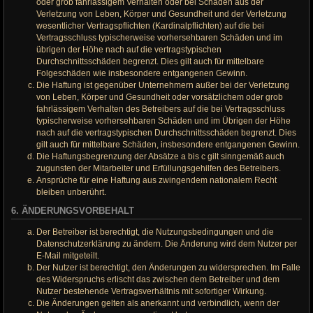
oder grob fahrlässigem Verhalten oder bei Schäden aus der
Verletzung von Leben, Körper und Gesundheit und der Verletzung
wesentlicher Vertragspflichten (Kardinalpflichten) auf die bei
Vertragsschluss typischerweise vorhersehbaren Schäden und im
übrigen der Höhe nach auf die vertragstypischen
Durchschnittsschäden begrenzt. Dies gilt auch für mittelbare
Folgeschäden wie insbesondere entgangenen Gewinn.
Die Haftung ist gegenüber Unternehmern außer bei der Verletzung
von Leben, Körper und Gesundheit oder vorsätzlichem oder grob
fahrlässigem Verhalten des Betreibers auf die bei Vertragsschluss
typischerweise vorhersehbaren Schäden und im Übrigen der Höhe
nach auf die vertragstypischen Durchschnittsschäden begrenzt. Dies
gilt auch für mittelbare Schäden, insbesondere entgangenen Gewinn.
Die Haftungsbegrenzung der Absätze a bis c gilt sinngemäß auch
zugunsten der Mitarbeiter und Erfüllungsgehilfen des Betreibers.
Ansprüche für eine Haftung aus zwingendem nationalem Recht
bleiben unberührt.
6. ÄNDERUNGSVORBEHALT
Der Betreiber ist berechtigt, die Nutzungsbedingungen und die
Datenschutzerklärung zu ändern. Die Änderung wird dem Nutzer per
E-Mail mitgeteilt.
Der Nutzer ist berechtigt, den Änderungen zu widersprechen. Im Falle
des Widerspruchs erlischt das zwischen dem Betreiber und dem
Nutzer bestehende Vertragsverhältnis mit sofortiger Wirkung.
Die Änderungen gelten als anerkannt und verbindlich, wenn der