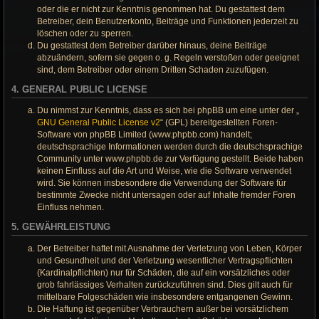
oder die er nicht zur Kenntnis genommen hat. Du gestattest dem
Betreiber, dein Benutzerkonto, Beiträge und Funktionen jederzeit zu
löschen oder zu sperren.
Du gestattest dem Betreiber darüber hinaus, deine Beiträge
abzuändern, sofern sie gegen o. g. Regeln verstoßen oder geeignet
sind, dem Betreiber oder einem Dritten Schaden zuzufügen.
4. GENERAL PUBLIC LICENSE
Du nimmst zur Kenntnis, dass es sich bei phpBB um eine unter der „
GNU General Public License v2
“ (GPL) bereitgestellten Foren-
Software von phpBB Limited (www.phpbb.com) handelt;
deutschsprachige Informationen werden durch die deutschsprachige
Community unter www.phpbb.de zur Verfügung gestellt. Beide haben
keinen Einfluss auf die Art und Weise, wie die Software verwendet
wird. Sie können insbesondere die Verwendung der Software für
bestimmte Zwecke nicht untersagen oder auf Inhalte fremder Foren
Einfluss nehmen.
5. GEWÄHRLEISTUNG
Der Betreiber haftet mit Ausnahme der Verletzung von Leben, Körper
und Gesundheit und der Verletzung wesentlicher Vertragspflichten
(Kardinalpflichten) nur für Schäden, die auf ein vorsätzliches oder
grob fahrlässiges Verhalten zurückzuführen sind. Dies gilt auch für
mittelbare Folgeschäden wie insbesondere entgangenen Gewinn.
Die Haftung ist gegenüber Verbrauchern außer bei vorsätzlichem