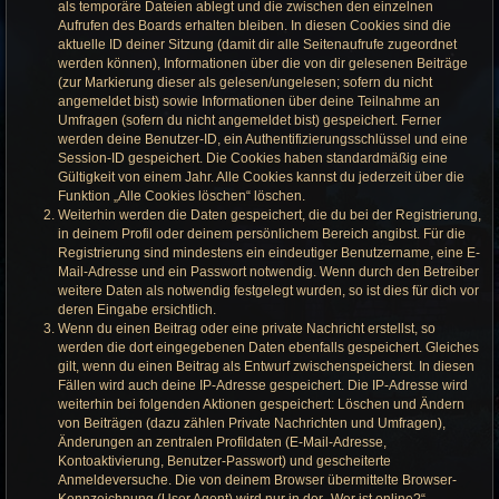
als temporäre Dateien ablegt und die zwischen den einzelnen
Aufrufen des Boards erhalten bleiben. In diesen Cookies sind die
aktuelle ID deiner Sitzung (damit dir alle Seitenaufrufe zugeordnet
werden können), Informationen über die von dir gelesenen Beiträge
(zur Markierung dieser als gelesen/ungelesen; sofern du nicht
angemeldet bist) sowie Informationen über deine Teilnahme an
Umfragen (sofern du nicht angemeldet bist) gespeichert. Ferner
werden deine Benutzer-ID, ein Authentifizierungsschlüssel und eine
Session-ID gespeichert. Die Cookies haben standardmäßig eine
Gültigkeit von einem Jahr. Alle Cookies kannst du jederzeit über die
Funktion „Alle Cookies löschen“ löschen.
Weiterhin werden die Daten gespeichert, die du bei der Registrierung,
in deinem Profil oder deinem persönlichem Bereich angibst. Für die
Registrierung sind mindestens ein eindeutiger Benutzername, eine E-
Mail-Adresse und ein Passwort notwendig. Wenn durch den Betreiber
weitere Daten als notwendig festgelegt wurden, so ist dies für dich vor
deren Eingabe ersichtlich.
Wenn du einen Beitrag oder eine private Nachricht erstellst, so
werden die dort eingegebenen Daten ebenfalls gespeichert. Gleiches
gilt, wenn du einen Beitrag als Entwurf zwischenspeicherst. In diesen
Fällen wird auch deine IP-Adresse gespeichert. Die IP-Adresse wird
weiterhin bei folgenden Aktionen gespeichert: Löschen und Ändern
von Beiträgen (dazu zählen Private Nachrichten und Umfragen),
Änderungen an zentralen Profildaten (E-Mail-Adresse,
Kontoaktivierung, Benutzer-Passwort) und gescheiterte
Anmeldeversuche. Die von deinem Browser übermittelte Browser-