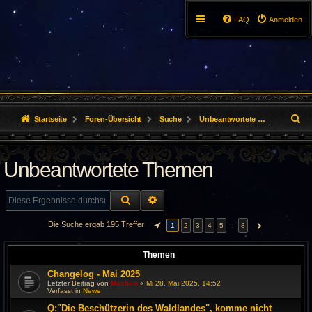
FAQ
Anmelden
S
Startseite
Foren-Übersicht
Suche
Unbeantwortete Themen
u
Unbeantwortete Themen
c
h
SUCHE
ERWEITERTE SUCHE
e
Die Suche ergab 195 Treffer
…
1
2
3
4
5
8
SEITE
1
VON
8
NÄCHSTE
Themen
Changelog - Mai 2025
Letzter Beitrag von
Mashiro
«
Mi 28. Mai 2025, 14:52
Verfasst in
News
Q:"Die Beschützerin des Waldlandes", komme nicht