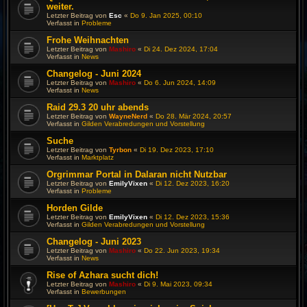
weiter.
Letzter Beitrag von
Esc
«
Do 9. Jan 2025, 00:10
Verfasst in
Probleme
Frohe Weihnachten
Letzter Beitrag von
Mashiro
«
Di 24. Dez 2024, 17:04
Verfasst in
News
Changelog - Juni 2024
Letzter Beitrag von
Mashiro
«
Do 6. Jun 2024, 14:09
Verfasst in
News
Raid 29.3 20 uhr abends
Letzter Beitrag von
WayneNerd
«
Do 28. Mär 2024, 20:57
Verfasst in
Gilden Verabredungen und Vorstellung
Suche
Letzter Beitrag von
Tyrbon
«
Di 19. Dez 2023, 17:10
Verfasst in
Marktplatz
Orgrimmar Portal in Dalaran nicht Nutzbar
Letzter Beitrag von
EmilyVixen
«
Di 12. Dez 2023, 16:20
Verfasst in
Probleme
Horden Gilde
Letzter Beitrag von
EmilyVixen
«
Di 12. Dez 2023, 15:36
Verfasst in
Gilden Verabredungen und Vorstellung
Changelog - Juni 2023
Letzter Beitrag von
Mashiro
«
Do 22. Jun 2023, 19:34
Verfasst in
News
Rise of Azhara sucht dich!
Letzter Beitrag von
Mashiro
«
Di 9. Mai 2023, 09:34
Verfasst in
Bewerbungen