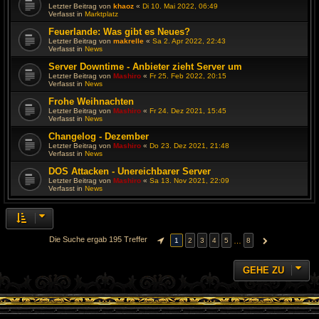
Letzter Beitrag von
khaoz
«
Di 10. Mai 2022, 06:49
Verfasst in
Marktplatz
Feuerlande: Was gibt es Neues?
Letzter Beitrag von
makrelle
«
Sa 2. Apr 2022, 22:43
Verfasst in
News
Server Downtime - Anbieter zieht Server um
Letzter Beitrag von
Mashiro
«
Fr 25. Feb 2022, 20:15
Verfasst in
News
Frohe Weihnachten
Letzter Beitrag von
Mashiro
«
Fr 24. Dez 2021, 15:45
Verfasst in
News
Changelog - Dezember
Letzter Beitrag von
Mashiro
«
Do 23. Dez 2021, 21:48
Verfasst in
News
DOS Attacken - Unereichbarer Server
Letzter Beitrag von
Mashiro
«
Sa 13. Nov 2021, 22:09
Verfasst in
News
Die Suche ergab 195 Treffer
…
1
2
3
4
5
8
SEITE
1
VON
8
NÄCHSTE
GEHE ZU