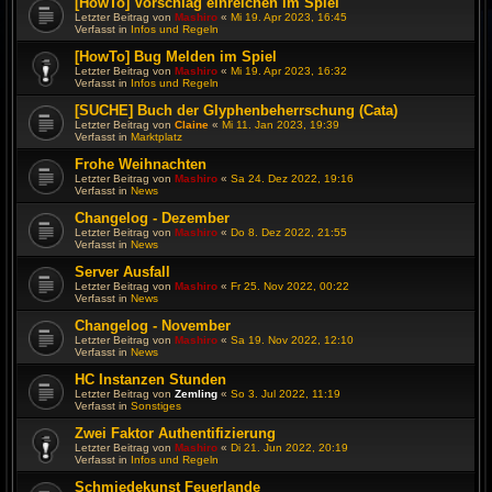
[HowTo] Vorschlag einreichen im Spiel
Letzter Beitrag von
Mashiro
«
Mi 19. Apr 2023, 16:45
Verfasst in
Infos und Regeln
[HowTo] Bug Melden im Spiel
Letzter Beitrag von
Mashiro
«
Mi 19. Apr 2023, 16:32
Verfasst in
Infos und Regeln
[SUCHE] Buch der Glyphenbeherrschung (Cata)
Letzter Beitrag von
Claine
«
Mi 11. Jan 2023, 19:39
Verfasst in
Marktplatz
Frohe Weihnachten
Letzter Beitrag von
Mashiro
«
Sa 24. Dez 2022, 19:16
Verfasst in
News
Changelog - Dezember
Letzter Beitrag von
Mashiro
«
Do 8. Dez 2022, 21:55
Verfasst in
News
Server Ausfall
Letzter Beitrag von
Mashiro
«
Fr 25. Nov 2022, 00:22
Verfasst in
News
Changelog - November
Letzter Beitrag von
Mashiro
«
Sa 19. Nov 2022, 12:10
Verfasst in
News
HC Instanzen Stunden
Letzter Beitrag von
Zemling
«
So 3. Jul 2022, 11:19
Verfasst in
Sonstiges
Zwei Faktor Authentifizierung
Letzter Beitrag von
Mashiro
«
Di 21. Jun 2022, 20:19
Verfasst in
Infos und Regeln
Schmiedekunst Feuerlande