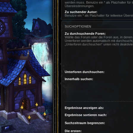
werden muss. Benutze ein * als Platzhalter für t
Übereinstimmungen.
Zu suchender Autor:
Benutze ein * als Platzhalter für teilweise Übe
SUCHOPTIONEN
Zu durchsuchende Foren:
Wähle das Forum oder die Foren aus, in denen 
Unterforen werden automatisch mit durchsucht,
„Unterforen durchsuchen“ unten nicht deaktivie
Unterforen durchsuchen:
Innerhalb suchen:
Ergebnisse anzeigen als:
Ergebnisse sortieren nach:
Suchzeitraum begrenzen:
Die ersten: