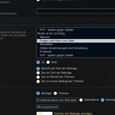
eilweise
reinstimmungen.
gesucht werden soll.
 sofern du die Option
rst.
Ja
Nein
Betreff und Text der Beiträge
Nur im Text der Beiträge
Nur im Betreff der Themen
Nur im ersten Beitrag der Themen
Beiträge
Themen
Aufsteigend
Abstei
Zeichen der Beiträge anzeigen