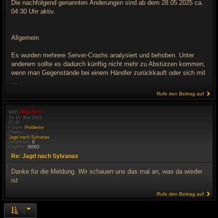
Die nachfolgend genannten Änderungen sind ab dem 28.05.2025 ca.
04:30 Uhr aktiv.
Allgemein
Es wurden mehrere Server-Crashs analysiert und behoben. Unter
anderem sollte es dadurch künftig nicht mehr zu Abstürzen kommen,
wenn man Gegenstände bei einem Händler zurückkauft oder sich mit
...
Rufe den Beitrag auf
von
Mashiro
Sa 10. Mai 2025,
22:49
Forum:
Probleme
Thema:
Jagd nach Sylvanas
Antworten:
9
Zugriffe:
36003
Re: Jagd nach Sylvanas
Danke für die Meldung. Wir schauen uns das mal an, was da wieder
ist
Rufe den Beitrag auf