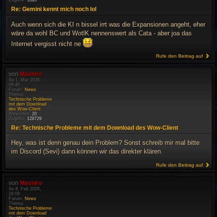
Zugriffe:
3595
Re: Gemini kennt mich noch lol
Auch wenn sich die KI n bissel irrt was die Expansionen angeht, eher
wäre da wohl BC und WotlK nennenswert als Cata - aber joa das
Internet vergisst nicht ne
Rufe den Beitrag auf
von
Mashiro
So 1. Mär 2026,
09:40
Forum:
News
Thema:
Technische Probleme
mit dem Download
des Wow-Client
Antworten:
20
Zugriffe:
128729
Re: Technische Probleme mit dem Download des Wow-Client
Hey, was ist denn genau dein Problem? Sonst schreib mir mal bitte
im Discord (Sevi) dann können wir das direkter klären.
Rufe den Beitrag auf
von
Mashiro
So 8. Feb 2026,
16:09
Forum:
News
Thema:
Technische Probleme
mit dem Download