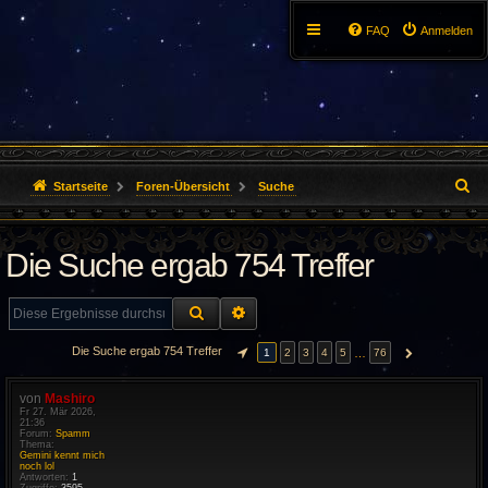
FAQ
Anmelden
S
Startseite
Foren-Übersicht
Suche
u
Die Suche ergab 754 Treffer
c
h
SUCHE
ERWEITERTE SUCHE
e
Die Suche ergab 754 Treffer
…
1
2
3
4
5
76
SEITE
1
VON
76
NÄCHSTE
von
Mashiro
Fr 27. Mär 2026,
21:36
Forum:
Spamm
Thema:
Gemini kennt mich
noch lol
Antworten:
1