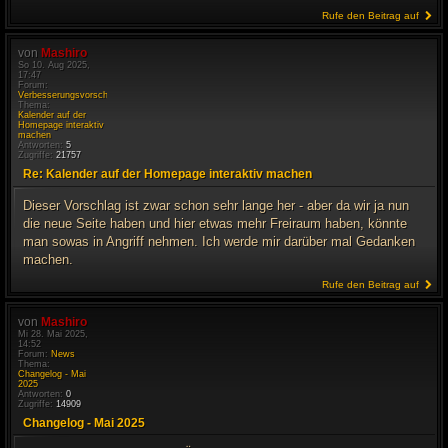
Rufe den Beitrag auf
von
Mashiro
So 10. Aug 2025,
17:47
Forum:
Verbesserungsvorschläge
Thema:
Kalender auf der
Homepage interaktiv
machen
Antworten:
5
Zugriffe:
21757
Re: Kalender auf der Homepage interaktiv machen
Dieser Vorschlag ist zwar schon sehr lange her - aber da wir ja nun
die neue Seite haben und hier etwas mehr Freiraum haben, könnte
man sowas in Angriff nehmen. Ich werde mir darüber mal Gedanken
machen.
Rufe den Beitrag auf
von
Mashiro
Mi 28. Mai 2025,
14:52
Forum:
News
Thema:
Changelog - Mai
2025
Antworten:
0
Zugriffe:
14909
Changelog - Mai 2025