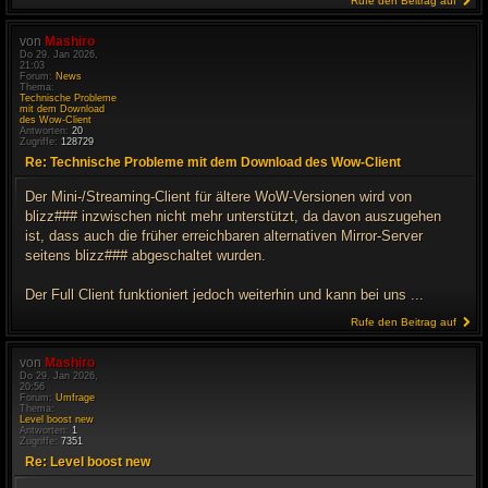
Rufe den Beitrag auf
von
Mashiro
Do 29. Jan 2026,
21:03
Forum:
News
Thema:
Technische Probleme
mit dem Download
des Wow-Client
Antworten:
20
Zugriffe:
128729
Re: Technische Probleme mit dem Download des Wow-Client
Der Mini-/Streaming-Client für ältere WoW-Versionen wird von
blizz### inzwischen nicht mehr unterstützt, da davon auszugehen
ist, dass auch die früher erreichbaren alternativen Mirror-Server
seitens blizz### abgeschaltet wurden.
Der Full Client funktioniert jedoch weiterhin und kann bei uns ...
Rufe den Beitrag auf
von
Mashiro
Do 29. Jan 2026,
20:56
Forum:
Umfrage
Thema:
Level boost new
Antworten:
1
Zugriffe:
7351
Re: Level boost new