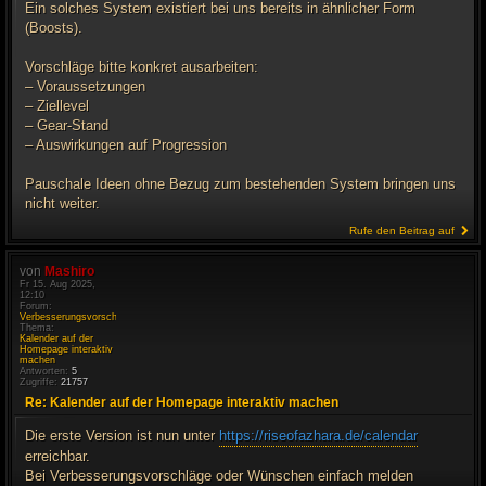
Ein solches System existiert bei uns bereits in ähnlicher Form
(Boosts).
Vorschläge bitte konkret ausarbeiten:
– Voraussetzungen
– Ziellevel
– Gear-Stand
– Auswirkungen auf Progression
Pauschale Ideen ohne Bezug zum bestehenden System bringen uns
nicht weiter.
Rufe den Beitrag auf
von
Mashiro
Fr 15. Aug 2025,
12:10
Forum:
Verbesserungsvorschläge
Thema:
Kalender auf der
Homepage interaktiv
machen
Antworten:
5
Zugriffe:
21757
Re: Kalender auf der Homepage interaktiv machen
Die erste Version ist nun unter
https://riseofazhara.de/calendar
erreichbar.
Bei Verbesserungsvorschläge oder Wünschen einfach melden