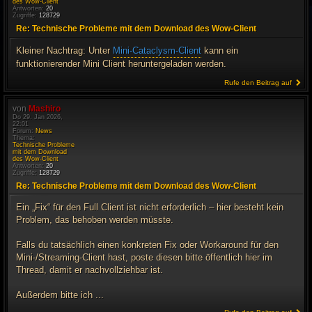
des Wow-Client
Antworten:
20
Zugriffe:
128729
Re: Technische Probleme mit dem Download des Wow-Client
Kleiner Nachtrag: Unter
Mini-Cataclysm-Client
kann ein
funktionierender Mini Client heruntergeladen werden.
Rufe den Beitrag auf
von
Mashiro
Do 29. Jan 2026,
22:01
Forum:
News
Thema:
Technische Probleme
mit dem Download
des Wow-Client
Antworten:
20
Zugriffe:
128729
Re: Technische Probleme mit dem Download des Wow-Client
Ein „Fix“ für den Full Client ist nicht erforderlich – hier besteht kein
Problem, das behoben werden müsste.
Falls du tatsächlich einen konkreten Fix oder Workaround für den
Mini-/Streaming-Client hast, poste diesen bitte öffentlich hier im
Thread, damit er nachvollziehbar ist.
Außerdem bitte ich ...