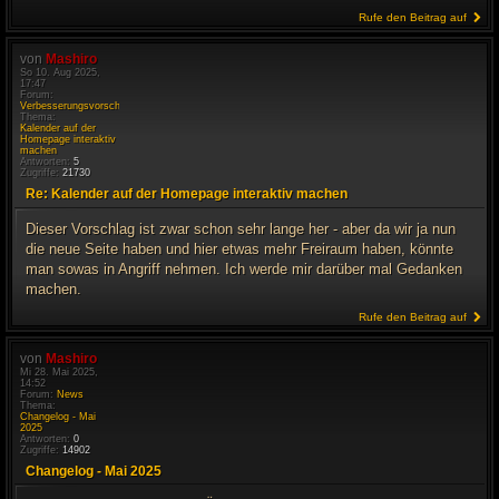
Rufe den Beitrag auf
von
Mashiro
So 10. Aug 2025,
17:47
Forum:
Verbesserungsvorschläge
Thema:
Kalender auf der
Homepage interaktiv
machen
Antworten:
5
Zugriffe:
21730
Re: Kalender auf der Homepage interaktiv machen
Dieser Vorschlag ist zwar schon sehr lange her - aber da wir ja nun
die neue Seite haben und hier etwas mehr Freiraum haben, könnte
man sowas in Angriff nehmen. Ich werde mir darüber mal Gedanken
machen.
Rufe den Beitrag auf
von
Mashiro
Mi 28. Mai 2025,
14:52
Forum:
News
Thema:
Changelog - Mai
2025
Antworten:
0
Zugriffe:
14902
Changelog - Mai 2025