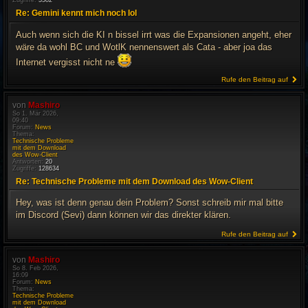
Zugriffe:
3582
Re: Gemini kennt mich noch lol
Auch wenn sich die KI n bissel irrt was die Expansionen angeht, eher
wäre da wohl BC und WotlK nennenswert als Cata - aber joa das
Internet vergisst nicht ne
Rufe den Beitrag auf
von
Mashiro
So 1. Mär 2026,
09:40
Forum:
News
Thema:
Technische Probleme
mit dem Download
des Wow-Client
Antworten:
20
Zugriffe:
128634
Re: Technische Probleme mit dem Download des Wow-Client
Hey, was ist denn genau dein Problem? Sonst schreib mir mal bitte
im Discord (Sevi) dann können wir das direkter klären.
Rufe den Beitrag auf
von
Mashiro
So 8. Feb 2026,
16:09
Forum:
News
Thema:
Technische Probleme
mit dem Download