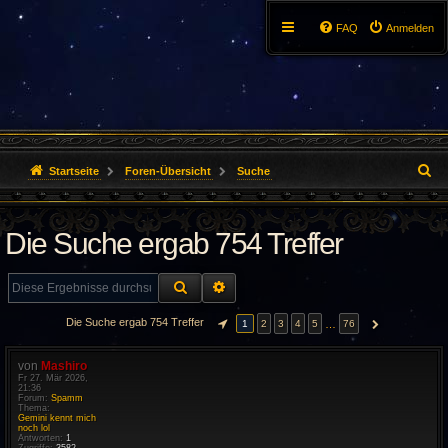
FAQ
Anmelden
S
Startseite
Foren-Übersicht
Suche
u
Die Suche ergab 754 Treffer
c
h
SUCHE
ERWEITERTE SUCHE
e
Die Suche ergab 754 Treffer
…
1
2
3
4
5
76
SEITE
1
VON
76
NÄCHSTE
von
Mashiro
Fr 27. Mär 2026,
21:36
Forum:
Spamm
Thema:
Gemini kennt mich
noch lol
Antworten:
1