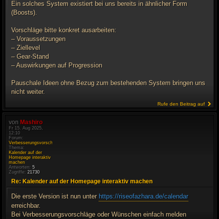
Ein solches System existiert bei uns bereits in ähnlicher Form
(Boosts).
Vorschläge bitte konkret ausarbeiten:
– Voraussetzungen
– Ziellevel
– Gear-Stand
– Auswirkungen auf Progression
Pauschale Ideen ohne Bezug zum bestehenden System bringen uns
nicht weiter.
Rufe den Beitrag auf
von
Mashiro
Fr 15. Aug 2025,
12:10
Forum:
Verbesserungsvorschläge
Thema:
Kalender auf der
Homepage interaktiv
machen
Antworten:
5
Zugriffe:
21730
Re: Kalender auf der Homepage interaktiv machen
Die erste Version ist nun unter
https://riseofazhara.de/calendar
erreichbar.
Bei Verbesserungsvorschläge oder Wünschen einfach melden