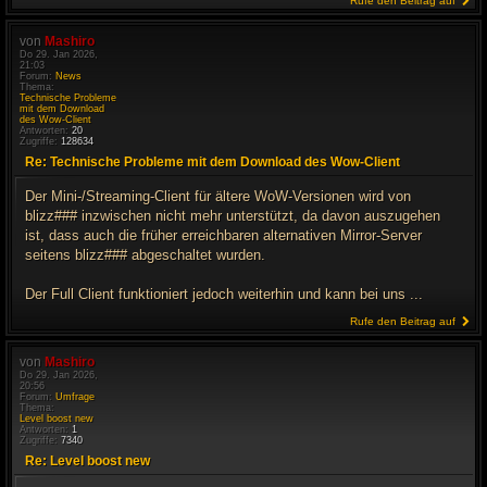
Rufe den Beitrag auf
von
Mashiro
Do 29. Jan 2026,
21:03
Forum:
News
Thema:
Technische Probleme
mit dem Download
des Wow-Client
Antworten:
20
Zugriffe:
128634
Re: Technische Probleme mit dem Download des Wow-Client
Der Mini-/Streaming-Client für ältere WoW-Versionen wird von
blizz### inzwischen nicht mehr unterstützt, da davon auszugehen
ist, dass auch die früher erreichbaren alternativen Mirror-Server
seitens blizz### abgeschaltet wurden.
Der Full Client funktioniert jedoch weiterhin und kann bei uns ...
Rufe den Beitrag auf
von
Mashiro
Do 29. Jan 2026,
20:56
Forum:
Umfrage
Thema:
Level boost new
Antworten:
1
Zugriffe:
7340
Re: Level boost new