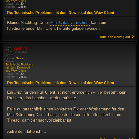
des Wow-Client
Antworten:
20
Zugriffe:
128634
Re: Technische Probleme mit dem Download des Wow-Client
Kleiner Nachtrag: Unter
Mini-Cataclysm-Client
kann ein
funktionierender Mini Client heruntergeladen werden.
Rufe den Beitrag auf
von
Mashiro
Do 29. Jan 2026,
22:01
Forum:
News
Thema:
Technische Probleme
mit dem Download
des Wow-Client
Antworten:
20
Zugriffe:
128634
Re: Technische Probleme mit dem Download des Wow-Client
Ein „Fix“ für den Full Client ist nicht erforderlich – hier besteht kein
Problem, das behoben werden müsste.
Falls du tatsächlich einen konkreten Fix oder Workaround für den
Mini-/Streaming-Client hast, poste diesen bitte öffentlich hier im
Thread, damit er nachvollziehbar ist.
Außerdem bitte ich ...