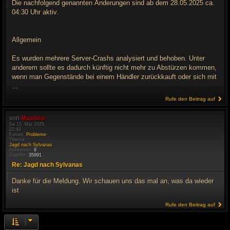
Die nachfolgend genannten Änderungen sind ab dem 28.05.2025 ca.
04:30 Uhr aktiv.
Allgemein
Es wurden mehrere Server-Crashs analysiert und behoben. Unter
anderem sollte es dadurch künftig nicht mehr zu Abstürzen kommen,
wenn man Gegenstände bei einem Händler zurückkauft oder sich mit
...
Rufe den Beitrag auf
von
Mashiro
Sa 10. Mai 2025,
22:49
Forum:
Probleme
Thema:
Jagd nach Sylvanas
Antworten:
9
Zugriffe:
35991
Re: Jagd nach Sylvanas
Danke für die Meldung. Wir schauen uns das mal an, was da wieder
ist
Rufe den Beitrag auf