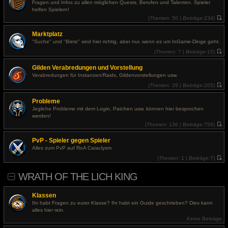
e
Fragen und Infos zu allen möglichen Quests, Berufen und Talenten. Spieler
s
helfen Spielern!
t
e
(
Themen:
50 |
Beiträge:
234)
r
N
B
e
Marktplatz
e
u
i
e
"Suche" und "Biete" sind hier richtig, aber nur, wenn es um InGame-Dinge geht.
t
s
r
t
(
Themen:
7 |
Beiträge:
15)
a
e
N
g
r
e
Gilden Verabredungen und Vorstellung
B
u
e
e
Verabredungen für Instanzen/Raids, Gildenvorstellungen usw.
i
s
t
t
(
Themen:
29 |
Beiträge:
205)
r
e
N
a
r
e
Probleme
g
B
u
e
e
Jegliche Probleme mit dem Login, Patchen usw. können hier besprochen
i
s
werden!
t
t
r
e
(
Themen:
136 |
Beiträge:
759)
a
r
N
g
B
e
PvP - Spieler gegen Spieler
e
u
i
e
Alles zum PvP auf RoA Cataclysm
t
s
r
t
(
Themen:
1 |
Beiträge:
7)
a
e
N
g
r
e
WRATH OF THE LICH KING
B
u
e
e
i
s
t
t
Klassen
r
e
a
r
Ihr habt Fragen zu eurer Klasse? Ihr habt ein Guide geschrieben? Dies kann
g
B
alles hier rein.
e
Keine Beiträge
i
t