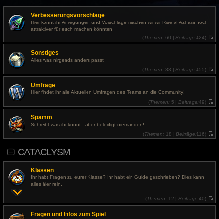
s
t
Verbesserungsvorschläge
e
r
Hier könnt ihr Anregungen und Vorschläge machen wir wir Rise of Azhara noch
B
attraktiver für euch machen könnten
e
(
Themen:
60 |
Beiträge:
424)
i
N
t
e
r
Sonstiges
u
a
e
g
Alles was nirgends anders passt
s
t
(
Themen:
83 |
Beiträge:
455)
e
N
r
e
Umfrage
B
u
e
e
Hier findet ihr alle Aktuellen Umfragen des Teams an die Community!
i
s
t
t
(
Themen:
5 |
Beiträge:
49)
r
e
N
a
r
e
Spamm
g
B
u
e
e
Schreibt was ihr könnt - aber beleidigt niemanden!
i
s
t
t
(
Themen:
18 |
Beiträge:
116)
r
e
N
a
r
e
CATACLYSM
g
B
u
e
e
i
s
t
t
Klassen
r
e
a
r
Ihr habt Fragen zu eurer Klasse? Ihr habt ein Guide geschrieben? Dies kann
g
B
alles hier rein.
e
i
t
(
Themen:
12 |
Beiträge:
40)
r
N
a
e
Fragen und Infos zum Spiel
g
u