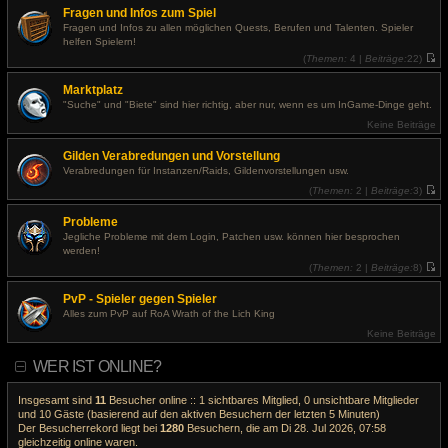
r
Fragen und Infos zum Spiel
a
g
Fragen und Infos zu allen möglichen Quests, Berufen und Talenten. Spieler
helfen Spielern!
(
Themen:
4 |
Beiträge:
22)
N
e
Marktplatz
u
e
"Suche" und "Biete" sind hier richtig, aber nur, wenn es um InGame-Dinge geht.
s
t
Keine Beiträge
e
r
Gilden Verabredungen und Vorstellung
B
e
Verabredungen für Instanzen/Raids, Gildenvorstellungen usw.
i
t
(
Themen:
2 |
Beiträge:
3)
r
N
a
e
Probleme
g
u
e
Jegliche Probleme mit dem Login, Patchen usw. können hier besprochen
s
werden!
t
e
(
Themen:
2 |
Beiträge:
8)
r
N
B
e
PvP - Spieler gegen Spieler
e
u
i
e
Alles zum PvP auf RoA Wrath of the Lich King
t
s
r
t
Keine Beiträge
a
e
g
r
WER IST ONLINE?
B
e
i
t
Insgesamt sind
11
Besucher online :: 1 sichtbares Mitglied, 0 unsichtbare Mitglieder
r
und 10 Gäste (basierend auf den aktiven Besuchern der letzten 5 Minuten)
a
Der Besucherrekord liegt bei
1280
Besuchern, die am Di 28. Jul 2026, 07:58
g
gleichzeitig online waren.