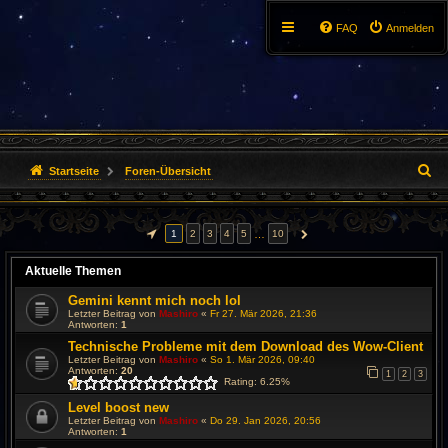
FAQ
Anmelden
S
Startseite
Foren-Übersicht
u
…
1
2
3
4
5
10
c
SEITE
1
VON
10
NÄCHSTE
h
Aktuelle Themen
e
Gemini kennt mich noch lol
Letzter Beitrag von
Mashiro
«
Fr 27. Mär 2026, 21:36
Antworten:
1
Technische Probleme mit dem Download des Wow-Client
Letzter Beitrag von
Mashiro
«
So 1. Mär 2026, 09:40
Antworten:
20
1
2
3
Rating: 6.25%
Level boost new
Letzter Beitrag von
Mashiro
«
Do 29. Jan 2026, 20:56
Antworten:
1