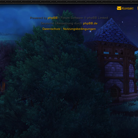
Kontakt
Powered by
phpBB
® Forum Software © phpBB Limited
Deutsche Übersetzung durch
phpBB.de
Datenschutz
|
Nutzungsbedingungen