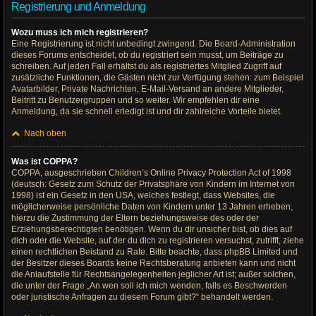
Registrierung und Anmeldung
Wozu muss ich mich registrieren?
Eine Registrierung ist nicht unbedingt zwingend. Die Board-Administration
dieses Forums entscheidet, ob du registriert sein musst, um Beiträge zu
schreiben. Auf jeden Fall erhältst du als registriertes Mitglied Zugriff auf
zusätzliche Funktionen, die Gästen nicht zur Verfügung stehen: zum Beispiel
Avatarbilder, Private Nachrichten, E-Mail-Versand an andere Mitglieder,
Beitritt zu Benutzergruppen und so weiter. Wir empfehlen dir eine
Anmeldung, da sie schnell erledigt ist und dir zahlreiche Vorteile bietet.
Nach oben
Was ist COPPA?
COPPA, ausgeschrieben Children’s Online Privacy Protection Act of 1998
(deutsch: Gesetz zum Schutz der Privatsphäre von Kindern im Internet von
1998) ist ein Gesetz in den USA, welches festlegt, dass Websites, die
möglicherweise persönliche Daten von Kindern unter 13 Jahren erheben,
hierzu die Zustimmung der Eltern beziehungsweise des oder der
Erziehungsberechtigten benötigen. Wenn du dir unsicher bist, ob dies auf
dich oder die Website, auf der du dich zu registrieren versuchst, zutrifft, ziehe
einen rechtlichen Beistand zu Rate. Bitte beachte, dass phpBB Limited und
der Besitzer dieses Boards keine Rechtsberatung anbieten kann und nicht
die Anlaufstelle für Rechtsangelegenheiten jeglicher Art ist; außer solchen,
die unter der Frage „An wen soll ich mich wenden, falls es Beschwerden
oder juristische Anfragen zu diesem Forum gibt?“ behandelt werden.