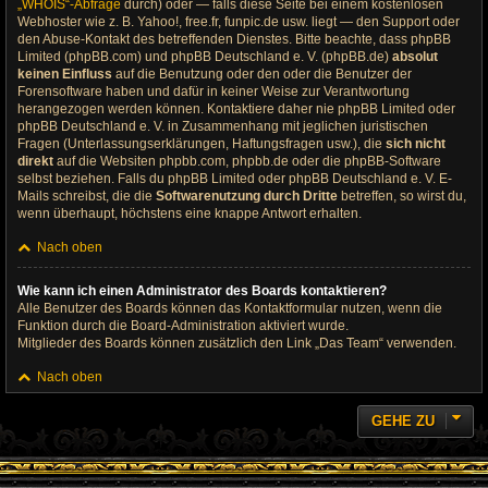
„WHOIS“-Abfrage
durch) oder — falls diese Seite bei einem kostenlosen
Webhoster wie z. B. Yahoo!, free.fr, funpic.de usw. liegt — den Support oder
den Abuse-Kontakt des betreffenden Dienstes. Bitte beachte, dass phpBB
Limited (phpBB.com) und phpBB Deutschland e. V. (phpBB.de)
absolut
keinen Einfluss
auf die Benutzung oder den oder die Benutzer der
Forensoftware haben und dafür in keiner Weise zur Verantwortung
herangezogen werden können. Kontaktiere daher nie phpBB Limited oder
phpBB Deutschland e. V. in Zusammenhang mit jeglichen juristischen
Fragen (Unterlassungserklärungen, Haftungsfragen usw.), die
sich nicht
direkt
auf die Websiten phpbb.com, phpbb.de oder die phpBB-Software
selbst beziehen. Falls du phpBB Limited oder phpBB Deutschland e. V. E-
Mails schreibst, die die
Softwarenutzung durch Dritte
betreffen, so wirst du,
wenn überhaupt, höchstens eine knappe Antwort erhalten.
Nach oben
Wie kann ich einen Administrator des Boards kontaktieren?
Alle Benutzer des Boards können das Kontaktformular nutzen, wenn die
Funktion durch die Board-Administration aktiviert wurde.
Mitglieder des Boards können zusätzlich den Link „Das Team“ verwenden.
Nach oben
GEHE ZU