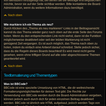
von Benutzern hinzugefügt hat, bei denen sie die Beiträge erst begutachten
möchte, bevor sie auf der Seite sichtbar werden. Bitte kontaktiere die Board-
Administration, wenn du weitere Informationen dazu benötigst.
Nach oben
Wie markiere ich ein Thema als neu?
Durch Klicken des „Thema als neu markieren“-Links in der Beitragsansicht
kannst du das Thema wieder ganz nach oben auf die erste Seite des Forums
holen. Wenn du den entsprechenden Link nicht siehst, dann ist die Funktion
möglicherweise deaktiviert oder seit der letzten Markierung ist nicht
genügend Zeit vergangen. Es ist auch möglich, das Thema nach oben zu
holen, indem du einfach eine Antwort darauf schreibst. Stelle jedoch sicher,
dass du die Regeln dieses Boards beachtest! Es wird meist nicht gerne
gesehen, wenn ohne triftigen Grund auf alte oder abgeschlossene Themen
geantwortet wird.
Nach oben
Textformatierung und Thementypen
Was ist BBCode?
BBCode ist eine spezielle Umsetzung von HTML, die dir weitreichende
Formatierungsmöglichkeiten für deinen Text gibt. Die Rechte zur
Verwendung von BBCode werden durch die Board-Administration vergeben,
können jedoch auch durch dich für jeden einzelnen Beitrag deaktiviert
werden. BBCode ist ähnlich wie HTML aufgebaut, jedoch werden Tags von